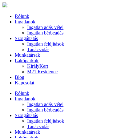
Rólunk
Ingatlanok
Ingatlan adás-vétel
Ingatlan bérbeadás
Szolgáltatás
Ingatlan felújítások
Tanácsadás
Munkatársak
Lakóparkok
KirályKert
M21 Residence
Blog
Kapcsolat
Rólunk
Ingatlanok
Ingatlan adás-vétel
Ingatlan bérbeadás
Szolgáltatás
Ingatlan felújítások
Tanácsadás
Munkatársak
Lakóparkok