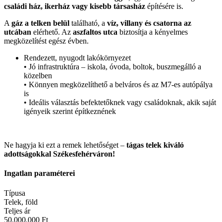
családi ház, ikerház vagy kisebb társasház
építésére is.
A
gáz a telken belül
található, a
víz, villany és csatorna az
utcában
elérhető. Az
aszfaltos utca
biztosítja a kényelmes
megközelítést egész évben.
Rendezett, nyugodt lakókörnyezet
• Jó infrastruktúra – iskola, óvoda, boltok, buszmegálló a
közelben
• Könnyen megközelíthető a belváros és az M7-es autópálya
is
• Ideális választás befektetőknek vagy családoknak, akik saját
igényeik szerint építkeznének
Ne hagyja ki ezt a remek lehetőséget –
tágas telek kiváló
adottságokkal Székesfehérváron!
Ingatlan paraméterei
Típusa
Telek, föld
Teljes ár
50.000.000 Ft