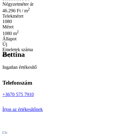
Négyzetméter ár
2
46.296 Ft / m
Telekméret
1080
Méret
2
1080 m
Állapot
Új
Emeletek száma
Bettina
elrejt
Ingatlan értékesítő
Telefonszám
+3670 575 7910
Írjon az értékesítőnek