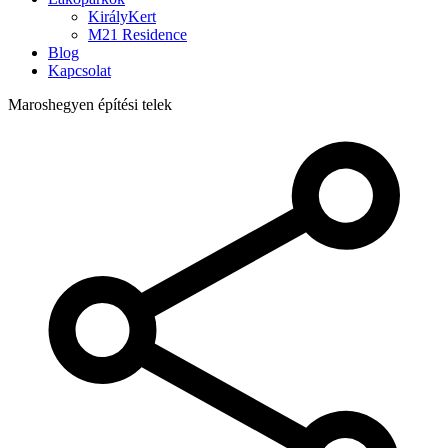
KirályKert
M21 Residence
Blog
Kapcsolat
Maroshegyen építési telek