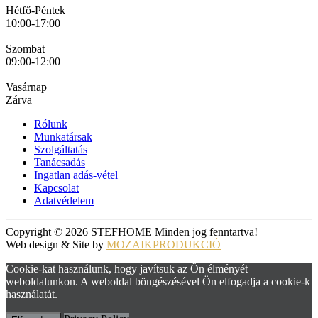
Hétfő-Péntek
10:00-17:00
Szombat
09:00-12:00
Vasárnap
Zárva
Rólunk
Munkatársak
Szolgáltatás
Tanácsadás
Ingatlan adás-vétel
Kapcsolat
Adatvédelem
Copyright © 2026 STEFHOME Minden jog fenntartva!
Web design & Site by
MOZAIKPRODUKCIÓ
Cookie-kat használunk, hogy javítsuk az Ön élményét
weboldalunkon. A weboldal böngészésével Ön elfogadja a cookie-k
használatát.