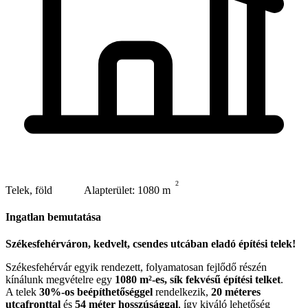
2
Telek, föld
Alapterület: 1080 m
Ingatlan bemutatása
Székesfehérváron, kedvelt, csendes utcában eladó építési telek!
Székesfehérvár egyik rendezett, folyamatosan fejlődő részén
kínálunk megvételre egy
1080 m²-es, sík fekvésű építési telket
.
A telek
30%-os beépíthetőséggel
rendelkezik,
20 méteres
utcafronttal
és
54 méter hosszúsággal
, így kiváló lehetőség