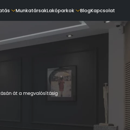
atás
Munkatársak
Lakóparkok
Blog
Kapcsolat
zásán át a megvalósításig