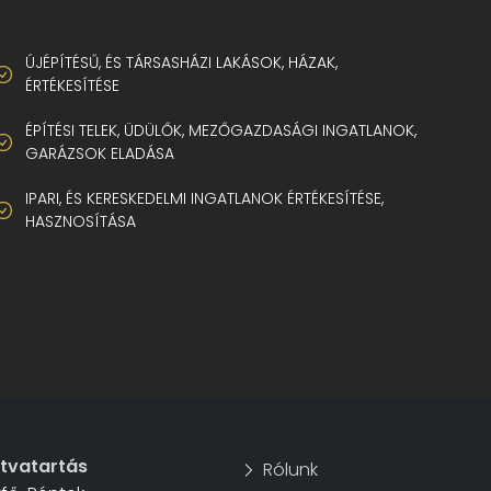
ÚJÉPÍTÉSŰ, ÉS TÁRSASHÁZI LAKÁSOK, HÁZAK,
ÉRTÉKESÍTÉSE
ÉPÍTÉSI TELEK, ÜDÜLŐK, MEZŐGAZDASÁGI INGATLANOK,
GARÁZSOK ELADÁSA
IPARI, ÉS KERESKEDELMI INGATLANOK ÉRTÉKESÍTÉSE,
HASZNOSÍTÁSA
itvatartás
Rólunk