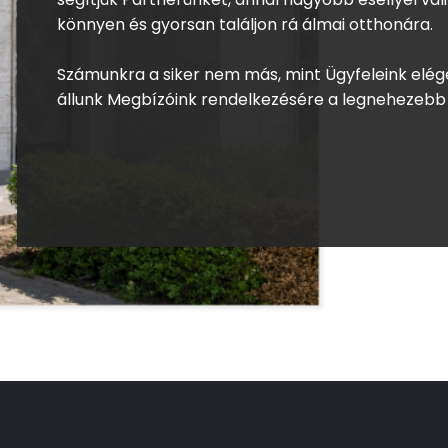
könnyen és gyorsan találjon rá álmai otthonára.
Számunkra a siker nem más, mint Ügyfeleink elég
állunk Megbízóink rendelkezésére a legnehezebb 