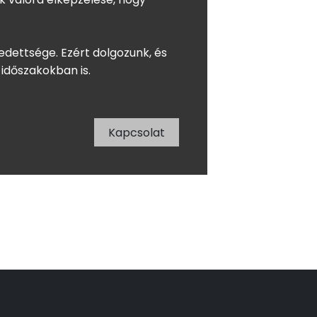
edettsége. Ezért dolgozunk, és
időszakokban is.
Kapcsolat