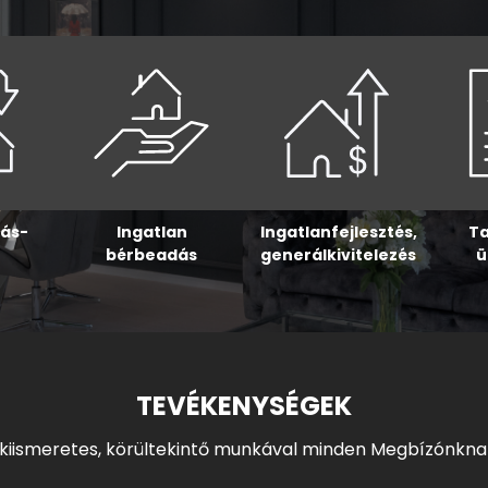
dás-
Ingatlan
Ingatlanfejlesztés,
Ta
bérbeadás
generálkivitelezés
ü
TEVÉKENYSÉGEK
lkiismeretes, körültekintő munkával minden Megbízónkna