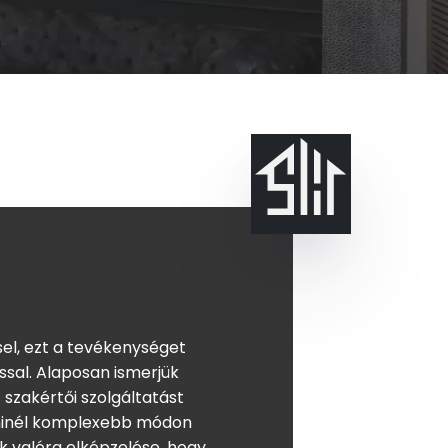
sel, ezt a tevékenységet
ssal. Alaposan ismerjük
 szakértői szolgáltatást
y minél komplexebb módon
ik valóra elképzelése, hogy