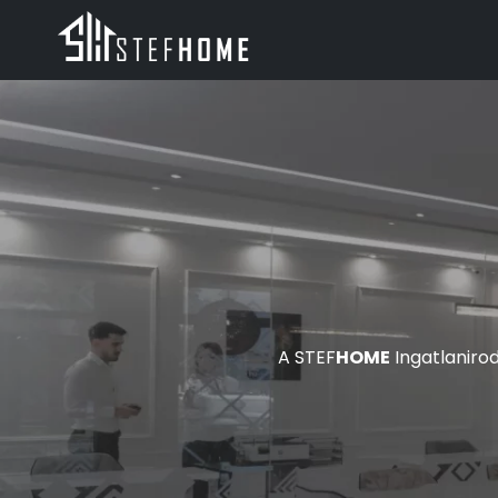
A STEF
HOME
Ingatlanirod