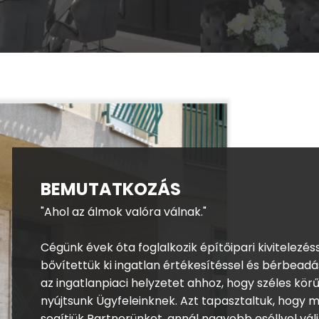
BEMUTATKOZÁS
"Ahol az álmok valóra válnak."
Cégünk évek óta foglalkozik építőipari kivitelezés
bővítettük ki ingatlan értékesítéssel és bérbeadá
az ingatlanpiaci helyzetet ahhoz, hogy széles körű
nyújtsunk Ügyfeleinknek. Azt tapasztaltuk, hog
segítjük Partnerünket, annál nagyobb eséllyel vál