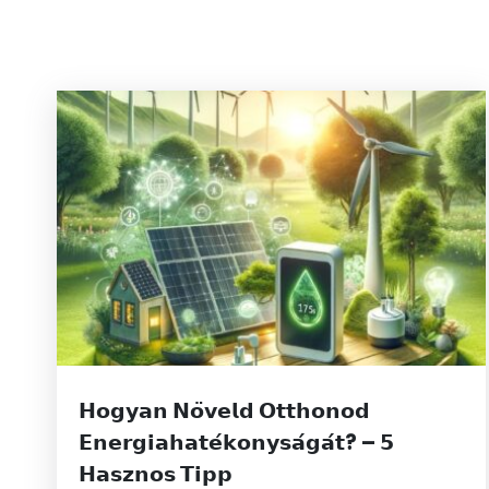
𝗛𝗼𝗴𝘆𝗮𝗻 𝗡𝗼̈𝘃𝗲𝗹𝗱 𝗢𝘁𝘁𝗵𝗼𝗻𝗼𝗱
𝗘𝗻𝗲𝗿𝗴𝗶𝗮𝗵𝗮𝘁𝗲́𝗸𝗼𝗻𝘆𝘀𝗮́𝗴𝗮́𝘁? – 𝟱
𝗛𝗮𝘀𝘇𝗻𝗼𝘀 𝗧𝗶𝗽𝗽