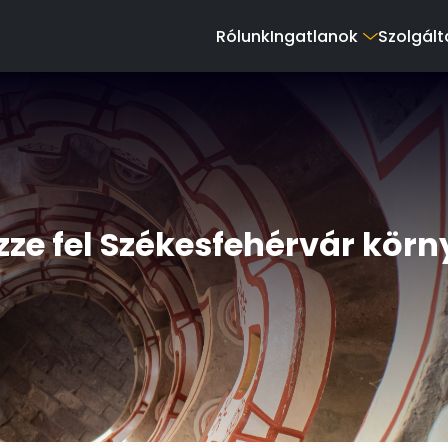
Rólunk
Ingatlanok
Szolgált
zze fel Székesfehérvár körn