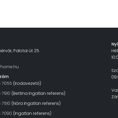
Ny
érvár, Palotai út 25.
Hé
10:
fhome.hu
Sz
szám
09:
5 7055
(Irodavezető)
Va
 7910
(Bettina Ingatlan referens)
Zá
 7510
(Nóra Ingatlan referens)
5 7090
(Ingatlan referens)