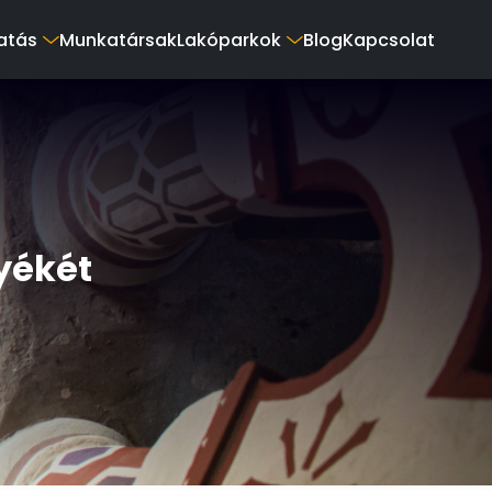
atás
Munkatársak
Lakóparkok
Blog
Kapcsolat
yékét