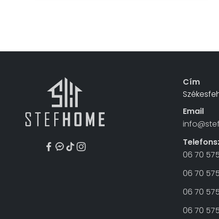
Cím
Székesfeh
Email
info@ste
Telefon
06 70 57
06 70 575
06 70 575
06 70 57