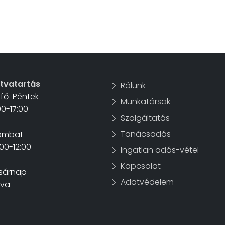
itvatartás
Rólunk
tfő-Péntek
Munkatársak
00-17:00
Szolgáltatás
Tanácsadás
ombat
00-12:00
Ingatlan adás-vétel
Kapcsolat
sárnap
Adatvédelem
rva