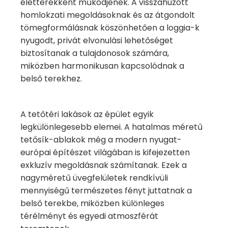
életterekként működjenek. A visszahúzott
homlokzati megoldásoknak és az átgondolt
tömegformálásnak köszönhetően a loggia-k
nyugodt, privát elvonulási lehetőséget
biztosítanak a tulajdonosok számára,
miközben harmonikusan kapcsolódnak a
belső terekhez.
A tetőtéri lakások az épület egyik
legkülönlegesebb elemei. A hatalmas méretű
tetősík-ablakok még a modern nyugat-
európai építészet világában is kifejezetten
exkluzív megoldásnak számítanak. Ezek a
nagyméretű üvegfelületek rendkívüli
mennyiségű természetes fényt juttatnak a
belső terekbe, miközben különleges
térélményt és egyedi atmoszférát