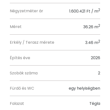
2
Négyzetméter ár
1.600.421 Ft / m
2
Méret
36.26 m
2
Erkély / Terasz mérete
3.46 m
Építés éve
2026
Szobák száma
2
Fürdő és WC
egy helyiségben
Falazat
Tégla