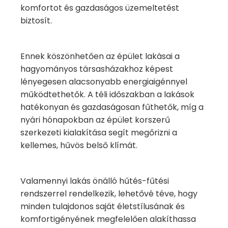
komfortot és gazdaságos üzemeltetést
biztosít.
Ennek köszönhetően az épület lakásai a
hagyományos társasházakhoz képest
lényegesen alacsonyabb energiaigénnyel
működtethetők. A téli időszakban a lakások
hatékonyan és gazdaságosan fűthetők, míg a
nyári hónapokban az épület korszerű
szerkezeti kialakítása segít megőrizni a
kellemes, hűvös belső klímát.
Valamennyi lakás önálló hűtés-fűtési
rendszerrel rendelkezik, lehetővé téve, hogy
minden tulajdonos saját életstílusának és
komfortigényének megfelelően alakíthassa