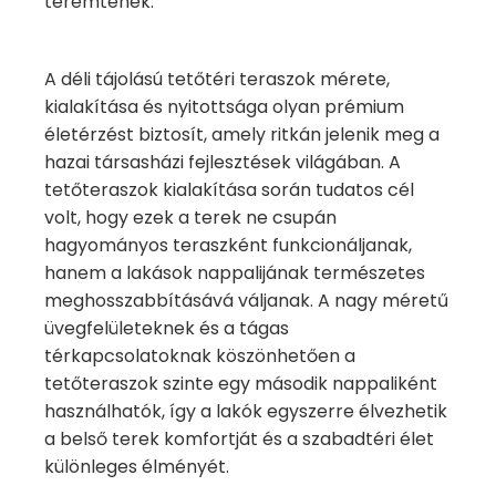
teremtenek.
A déli tájolású tetőtéri teraszok mérete,
kialakítása és nyitottsága olyan prémium
életérzést biztosít, amely ritkán jelenik meg a
hazai társasházi fejlesztések világában. A
tetőteraszok kialakítása során tudatos cél
volt, hogy ezek a terek ne csupán
hagyományos teraszként funkcionáljanak,
hanem a lakások nappalijának természetes
meghosszabbításává váljanak. A nagy méretű
üvegfelületeknek és a tágas
térkapcsolatoknak köszönhetően a
tetőteraszok szinte egy második nappaliként
használhatók, így a lakók egyszerre élvezhetik
a belső terek komfortját és a szabadtéri élet
különleges élményét.