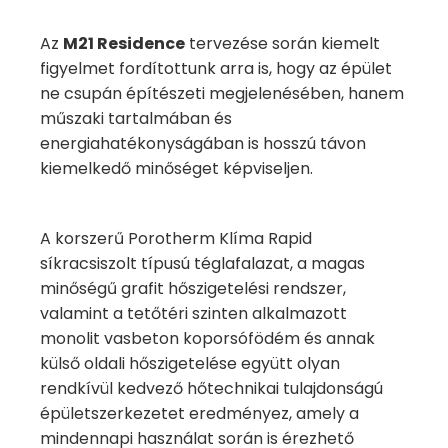
Az
M21 Residence
tervezése során kiemelt
figyelmet fordítottunk arra is, hogy az épület
ne csupán építészeti megjelenésében, hanem
műszaki tartalmában és
energiahatékonyságában is hosszú távon
kiemelkedő minőséget képviseljen.
A korszerű Porotherm Klíma Rapid
síkracsiszolt típusú téglafalazat, a magas
minőségű grafit hőszigetelési rendszer,
valamint a tetőtéri szinten alkalmazott
monolit vasbeton koporsófödém és annak
külső oldali hőszigetelése együtt olyan
rendkívül kedvező hőtechnikai tulajdonságú
épületszerkezetet eredményez, amely a
mindennapi használat során is érezhető