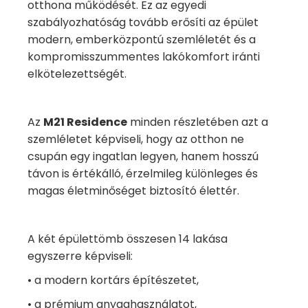
otthona működését. Ez az egyedi
szabályozhatóság tovább erősíti az épület
modern, emberközpontú szemléletét és a
kompromisszummentes lakókomfort iránti
elkötelezettségét.
Az
M21 Residence
minden részletében azt a
szemléletet képviseli, hogy az otthon ne
csupán egy ingatlan legyen, hanem hosszú
távon is értékálló, érzelmileg különleges és
magas életminőséget biztosító élettér.
A két épülettömb összesen 14 lakása
egyszerre képviseli:
• a modern kortárs építészetet,
• a prémium anyaghasználatot,