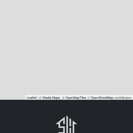
Leaflet
| ©
Stadia Maps
, ©
OpenMapTiles
©
OpenStreetMap
contributors