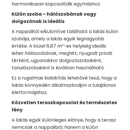
harmonikusan kapcsolódik egymáshoz.
Külön szoba – hálószobának vagy
dolgozónak is ideális
A nappalitól elkülönítve található a lakás külön
szobája, amely a lakás egyik legnagyobb
értéke. A közel 6,87 m²-es helyiség ideális
lehet hálószobának, meghitt, nyugodt privát
térként, ugyanakkor dolgozószobaként,
tanulószobaként is kiválóan használható.
Ez a rugalmas kialakítás lehetővé teszi, hogy a
lakás könnyedén alkalmazkodjon a tulajdonos
életformájához.
Közvetlen teraszkapcsolat és természetes
fény
A lakás egyik különleges előnye, hogy a terasz
nemcsak a nappaliból, hanem a külön