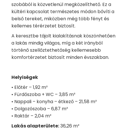
szobából is közvetlenül megközelíthető. Ez a
kültéri kapcsolat természetes módon bővíti a
belső tereket, miközben még több fényt és
kellemes térérzetet biztosít.
A keresztbe tájolt kialakításnak köszönhetően
a lakás mindig világos, míg a két irányból
történő szellőztethetőség kellemesebb
komfortérzetet biztosít minden évszakban.
Helyiségek
• Előtér – 1,92 m²
• Fürdőszoba + WC – 3,85 m²
• Nappali – konyha – étkező – 21,58 m²
• Dolgozószoba – 6,87 m²
• Raktár – 2,04 m²
Lakás alapterülete:
36,26 m²