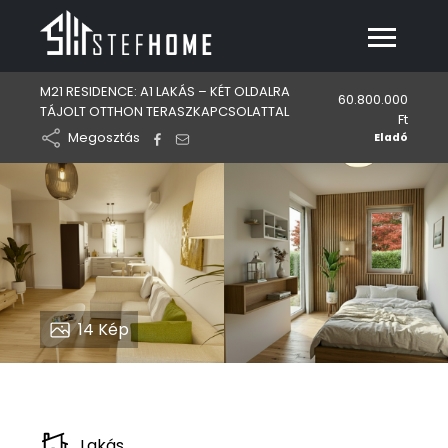
M21 RESIDENCE: A1 LAKÁS – KÉT OLDALRA
60.800.000
TÁJOLT OTTHON TERASZKAPCSOLATTAL
Ft
Megosztás
Eladó
14
Kép
Lakás