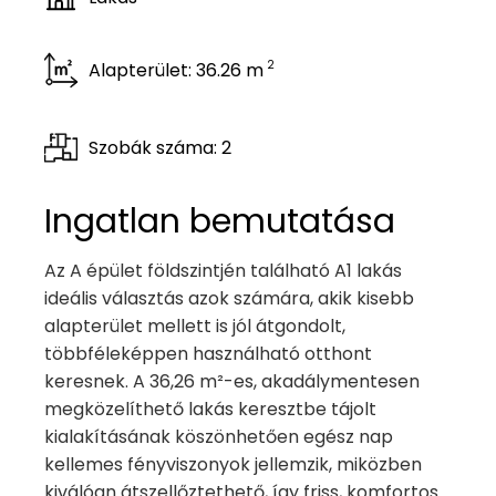
2
Alapterület: 36.26 m
Szobák száma: 2
Ingatlan bemutatása
Az A épület földszintjén található A1 lakás
ideális választás azok számára, akik kisebb
alapterület mellett is jól átgondolt,
többféleképpen használható otthont
keresnek. A 36,26 m²-es, akadálymentesen
megközelíthető lakás keresztbe tájolt
kialakításának köszönhetően egész nap
kellemes fényviszonyok jellemzik, miközben
kiválóan átszellőztethető, így friss, komfortos