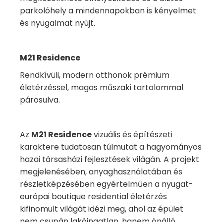
parkolóhely a mindennapokban is kényelmet
és nyugalmat nyújt.
M21 Residence
Rendkívüli, modern otthonok prémium
életérzéssel, magas műszaki tartalommal
párosulva.
Az
M21 Residence
vizuális és építészeti
karaktere tudatosan túlmutat a hagyományos
hazai társasházi fejlesztések világán. A projekt
megjelenésében, anyaghasználatában és
részletképzésében egyértelműen a nyugat-
európai boutique residential életérzés
kifinomult világát idézi meg, ahol az épület
nem csupán lakóingatlan, hanem önálló