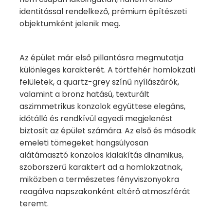
identitással rendelkező, prémium építészeti
objektumként jelenik meg.
Az épület már első pillantásra megmutatja
különleges karakterét. A törtfehér homlokzati
felületek, a quartz-grey színű nyílászárók,
valamint a bronz hatású, texturált
aszimmetrikus konzolok együttese elegáns,
időtálló és rendkívül egyedi megjelenést
biztosít az épület számára. Az első és második
emeleti tömegeket hangsúlyosan
alátámasztó konzolos kialakítás dinamikus,
szoborszerű karaktert ad a homlokzatnak,
miközben a természetes fényviszonyokra
reagálva napszakonként eltérő atmoszférát
teremt.