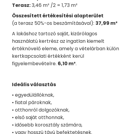
Terasz:
3,46 m² /2 = 1,73 m²
Összesített értékesítési alapterület
(a terasz 50%-os beszámításával):
37,99 m²
A lakáshoz tartozó saját, kizárólagos
használatú kertrész az ingatlan kiemelt
értéknövelő eleme, amely a vételárban külön
kertkapcsolati értékként kerül
figyelembevételre.
6,10 m²
.
Ideális választás
• egyedülállóknak,
• fiatal pároknak,
• otthonról dolgozóknak,
• első saját otthonnak,
• idősebb korosztály számára,
• vagy hosszú távú befektetésnek.