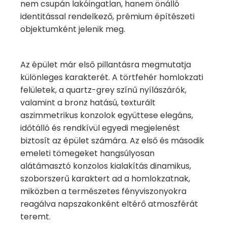
nem csupán lakóingatlan, hanem önálló
identitással rendelkező, prémium építészeti
objektumként jelenik meg.
Az épület már első pillantásra megmutatja
különleges karakterét. A törtfehér homlokzati
felületek, a quartz-grey színű nyílászárók,
valamint a bronz hatású, texturált
aszimmetrikus konzolok együttese elegáns,
időtálló és rendkívül egyedi megjelenést
biztosít az épület számára. Az első és második
emeleti tömegeket hangsúlyosan
alátámasztó konzolos kialakítás dinamikus,
szoborszerű karaktert ad a homlokzatnak,
miközben a természetes fényviszonyokra
reagálva napszakonként eltérő atmoszférát
teremt.