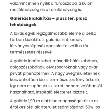
valamint innen nyílik a fürdőszoba, a külön
mellékhelyiség és a tárolóhelyiség is.
Galériás kialakítás – plusz tér, plusz
lehetőségek
A lakás egyik legizgalmasabb eleme a belső
térben kialakított galériaszint, amely
látványos lépcsőkapcsolattal válik a tér
természetes részévé.
A galéria ideális lehet második hálószobának,
dolgozószobának, olvasósaroknak vagy akár
privát pihenőtérnek. A nagy üvegfelületeknek
köszönhetően ide is természetes fény érkezik,
így nem csupán plusz teret, hanem valóban jól
használható, inspiráló életteret biztosít.
A galéria 1,90 m alatti belmagasságú része az
értékesítési alapterület számításánál 50%-os