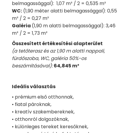
belmagassággal): 1,07 m² / 2 = 0,535 m²
WC:
(1,90 méter alatti belmagassággal): 0,55
m² / 2 = 0,27 m²
Galéria
(1,90 m alatti belmagassággal): 3,46
m² / 2 = 1,73 m²
Összesített értékesítési alapterület
(a tetőterasz és az 1,90 m alatti nappali,
fürdőszoba, WC, galéria 50%-os
beszámításával):
64,845 m²
Ideális választás
• prémium első otthonnak,
• fiatal pároknak,
• kreatív szakembereknek,
• otthonról dolgozóknak,
• különleges tereket keresőknek,