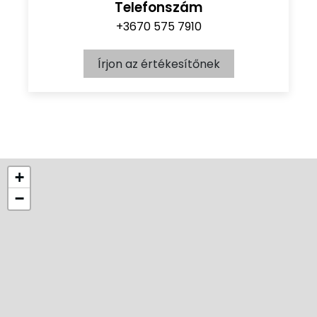
Telefonszám
+3670 575 7910
Írjon az értékesítőnek
+
−