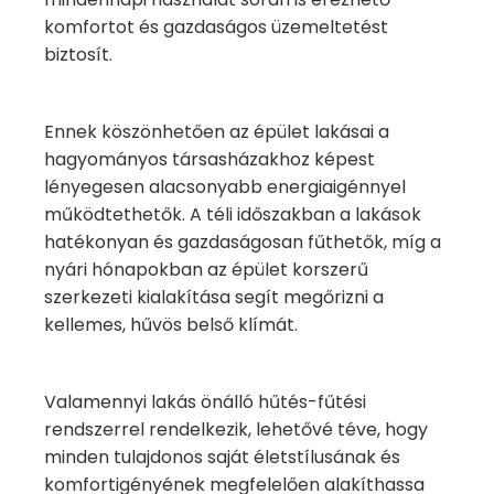
komfortot és gazdaságos üzemeltetést
biztosít.
Ennek köszönhetően az épület lakásai a
hagyományos társasházakhoz képest
lényegesen alacsonyabb energiaigénnyel
működtethetők. A téli időszakban a lakások
hatékonyan és gazdaságosan fűthetők, míg a
nyári hónapokban az épület korszerű
szerkezeti kialakítása segít megőrizni a
kellemes, hűvös belső klímát.
Valamennyi lakás önálló hűtés-fűtési
rendszerrel rendelkezik, lehetővé téve, hogy
minden tulajdonos saját életstílusának és
komfortigényének megfelelően alakíthassa