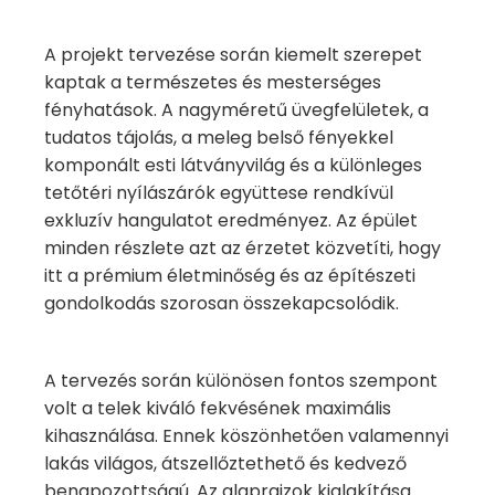
A projekt tervezése során kiemelt szerepet
kaptak a természetes és mesterséges
fényhatások. A nagyméretű üvegfelületek, a
tudatos tájolás, a meleg belső fényekkel
komponált esti látványvilág és a különleges
tetőtéri nyílászárók együttese rendkívül
exkluzív hangulatot eredményez. Az épület
minden részlete azt az érzetet közvetíti, hogy
itt a prémium életminőség és az építészeti
gondolkodás szorosan összekapcsolódik.
A tervezés során különösen fontos szempont
volt a telek kiváló fekvésének maximális
kihasználása. Ennek köszönhetően valamennyi
lakás világos, átszellőztethető és kedvező
benapozottságú. Az alaprajzok kialakítása