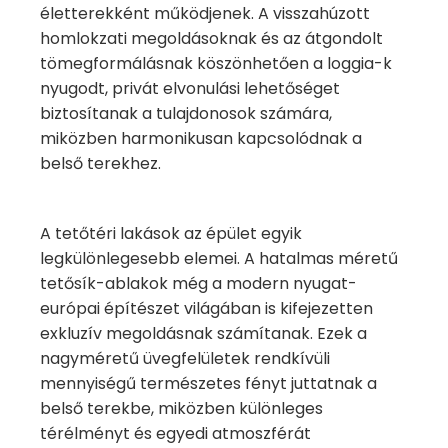
életterekként működjenek. A visszahúzott
homlokzati megoldásoknak és az átgondolt
tömegformálásnak köszönhetően a loggia-k
nyugodt, privát elvonulási lehetőséget
biztosítanak a tulajdonosok számára,
miközben harmonikusan kapcsolódnak a
belső terekhez.
A tetőtéri lakások az épület egyik
legkülönlegesebb elemei. A hatalmas méretű
tetősík-ablakok még a modern nyugat-
európai építészet világában is kifejezetten
exkluzív megoldásnak számítanak. Ezek a
nagyméretű üvegfelületek rendkívüli
mennyiségű természetes fényt juttatnak a
belső terekbe, miközben különleges
térélményt és egyedi atmoszférát