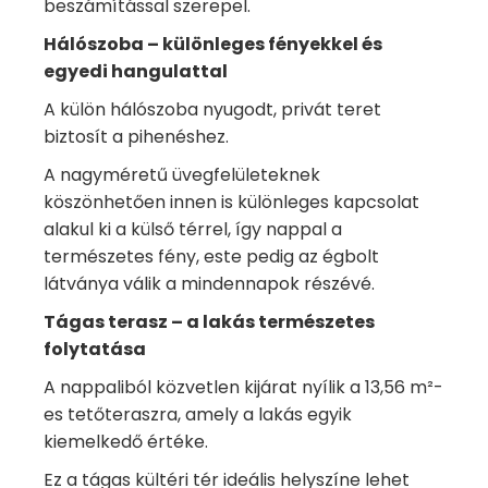
beszámítással szerepel.
Hálószoba – különleges fényekkel és
egyedi hangulattal
A külön hálószoba nyugodt, privát teret
biztosít a pihenéshez.
A nagyméretű üvegfelületeknek
köszönhetően innen is különleges kapcsolat
alakul ki a külső térrel, így nappal a
természetes fény, este pedig az égbolt
látványa válik a mindennapok részévé.
Tágas terasz – a lakás természetes
folytatása
A nappaliból közvetlen kijárat nyílik a 13,56 m²-
es tetőteraszra, amely a lakás egyik
kiemelkedő értéke.
Ez a tágas kültéri tér ideális helyszíne lehet