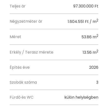
Teljes ár
97.300.000 Ft
2
Négyzetméter ár
1.604.551 Ft / m
2
Méret
53.86 m
2
Erkély / Terasz mérete
13.56 m
Építés éve
2026
Szobák száma
3
Fürdő és WC
külön helyiségben