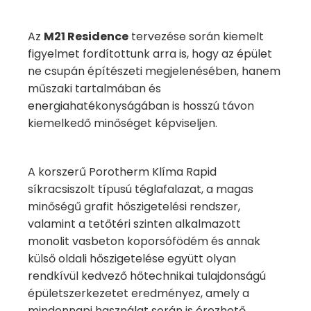
Az
M21 Residence
tervezése során kiemelt
figyelmet fordítottunk arra is, hogy az épület
ne csupán építészeti megjelenésében, hanem
műszaki tartalmában és
energiahatékonyságában is hosszú távon
kiemelkedő minőséget képviseljen.
A korszerű Porotherm Klíma Rapid
síkracsiszolt típusú téglafalazat, a magas
minőségű grafit hőszigetelési rendszer,
valamint a tetőtéri szinten alkalmazott
monolit vasbeton koporsófödém és annak
külső oldali hőszigetelése együtt olyan
rendkívül kedvező hőtechnikai tulajdonságú
épületszerkezetet eredményez, amely a
mindennapi használat során is érezhető