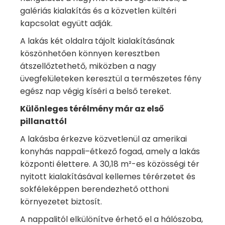
galériás kialakítás és a közvetlen kültéri
kapcsolat együtt adják.
A lakás két oldalra tájolt kialakításának
köszönhetően könnyen keresztben
átszellőztethető, miközben a nagy
üvegfelületeken keresztül a természetes fény
egész nap végig kíséri a belső tereket.
Különleges térélmény már az első
pillanattól
A lakásba érkezve közvetlenül az amerikai
konyhás nappali–étkező fogad, amely a lakás
központi élettere. A 30,18 m²-es közösségi tér
nyitott kialakításával kellemes térérzetet és
sokféleképpen berendezhető otthoni
környezetet biztosít.
A nappalitól elkülönítve érhető el a hálószoba,