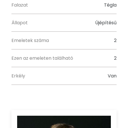
Falazat
Tégla
Állapot
Újépítésű
Emeletek száma
2
Ezen az emeleten található
2
Erkély
Van