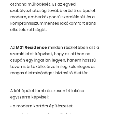
otthona működését. Ez az egyedi
szabályozhatóság tovább erősíti az épület
modern, emberközpontú szemléletét és a
kompromisszummentes lakókomfort iránti
elkötelezettségét.
Az
M21 Residence
minden részletében azt a
szemléletet képviseli, hogy az otthon ne
csupán egy ingatlan legyen, hanem hosszú
távon is értékálló, érzelmileg különleges és
magas életminőséget biztosító élettér.
A két épülettömb összesen 14 lakása
egyszerre képviseli:
• a modern kortárs építészetet,