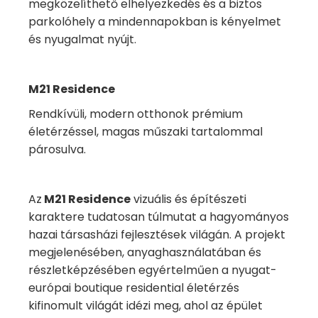
megközelíthető elhelyezkedés és a biztos
parkolóhely a mindennapokban is kényelmet
és nyugalmat nyújt.
M21 Residence
Rendkívüli, modern otthonok prémium
életérzéssel, magas műszaki tartalommal
párosulva.
Az
M21 Residence
vizuális és építészeti
karaktere tudatosan túlmutat a hagyományos
hazai társasházi fejlesztések világán. A projekt
megjelenésében, anyaghasználatában és
részletképzésében egyértelműen a nyugat-
európai boutique residential életérzés
kifinomult világát idézi meg, ahol az épület