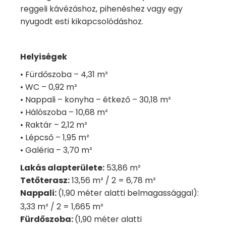
reggeli kávézáshoz, pihenéshez vagy egy
nyugodt esti kikapcsolódáshoz.
Helyiségek
• Fürdőszoba – 4,31 m²
• WC – 0,92 m²
• Nappali – konyha – étkező – 30,18 m²
• Hálószoba – 10,68 m²
• Raktár – 2,12 m²
• Lépcső – 1,95 m²
• Galéria – 3,70 m²
Lakás alapterülete:
53,86 m²
Tetőterasz:
13,56 m² / 2 = 6,78 m²
Nappali:
(1,90 méter alatti belmagassággal):
3,33 m²
/ 2 = 1,665 m²
Fürdőszoba:
(1,90 méter alatti