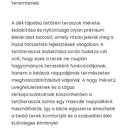
teremtenek.
A déli tájolású tetőtéri teraszok mérete,
kialakítása és nyitottsága olyan prémium
életérzést biztosít, amely ritkán jelenik meg a
hazai társasházi fejlesztések világában. A
tetőteraszok kialakítása során tudatos cél
volt, hogy ezek a terek ne csupán
hagyományos teraszként funkcionáljanak,
hanem a lakások nappalijának természetes
meghosszabbításává váljanak. A nagy méretű
üvegfelületeknek és a tágas
térkapcsolatoknak köszönhetően a
tetőteraszok szinte egy második nappaliként
használhatók, így a lakók egyszerre élvezhetik
a belső terek komfortját és a szabadtéri élet
különleges élményét.