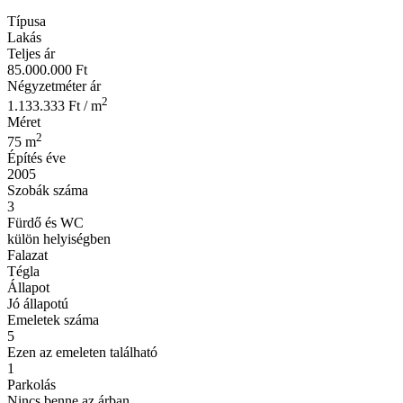
Típusa
Lakás
Teljes ár
85.000.000 Ft
Négyzetméter ár
2
1.133.333 Ft / m
Méret
2
75 m
Építés éve
2005
Szobák száma
3
Fürdő és WC
külön helyiségben
Falazat
Tégla
Állapot
Jó állapotú
Emeletek száma
5
Ezen az emeleten található
1
Parkolás
Nincs benne az árban