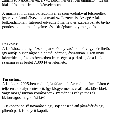
zuhanyzó kapott helyet, a WC külön helyiségben található – ideális
kialakítás a mindennapi kényelemhez.
A műanyag nyílászárók redőnnyel és szúnyoghálóval felszereltek,
így zavartalanul élvezhető a nyári szellőztetés is. Az egész lakás
légkondicionált, fűtéséről egyedileg mérhető és szabályozható távhő
gondoskodik, ami kényelmes és költséghatékony megoldás.
Parkolás:
A lakáshoz teremgarázsban parkolóhely vásárolható vagy bérelhető,
így autója biztonságban tudható, bármely évszakban. Ezen kívül
közterületen, fizetős övezetben lehetséges a parkolás, de a lakók
számára éves bérlet 7.300 Ft-ért elérhető.
Társasház:
A lakópark 2005-ben épült tégla falazattal. Az épület lifttel ellátott és
teljesen akadálymentesített, így kisgyermekes családok, idősebbek
vagy mozgásukban korlátozottak számária is kényelmes és
biztonságos megoldást kíván.
A lakópark belső udvarában egy saját használatú játszótér és egy
pihenő park is helyett kapott.