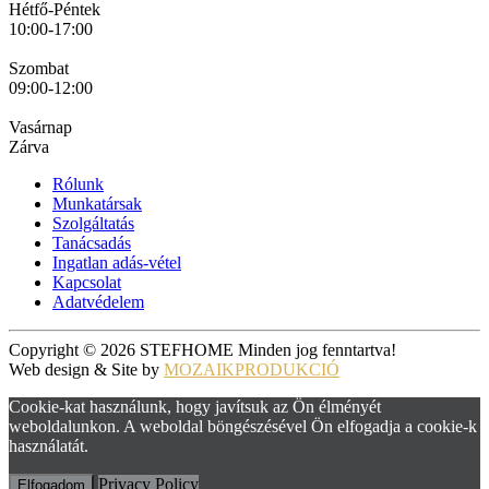
Hétfő-Péntek
10:00-17:00
Szombat
09:00-12:00
Vasárnap
Zárva
Rólunk
Munkatársak
Szolgáltatás
Tanácsadás
Ingatlan adás-vétel
Kapcsolat
Adatvédelem
Copyright © 2026 STEFHOME Minden jog fenntartva!
Web design & Site by
MOZAIKPRODUKCIÓ
Cookie-kat használunk, hogy javítsuk az Ön élményét
weboldalunkon. A weboldal böngészésével Ön elfogadja a cookie-k
használatát.
Privacy Policy
Elfogadom