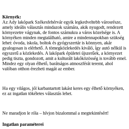
Környék:
Az Ady lakópark Székesfehérvár egyik legkedveltebb városrésze,
amely ideális választás mindazok számára, akik nyugodt, rendezett
környezetre vágynak, de fontos számukra a város közelsége is. A
környéken minden megtalálható, amire a mindennapokban szükség
lehet: óvoda, iskola, boltok és gyógyszertár is könnyen, akár
gyalogosan is elérhető. A tömegközlekedés kiváló, így autó nélkül is
egyszerű a közlekedés. A lakópark épületei újszerűek, a környezet
pedig tiszta, gondozott, amit a kulturált lakóközösség is tovább emel.
Mindez egy olyan élhető, barátságos atmoszférát teremt, ahol
valóban otthon érezheti magát az ember.
Ha egy világos, jól karbantartott lakást keres egy élhető környéken,
ez az ingatlan tökéletes választás lehet.
Ne maradjon le róla – hívjon bizalommal a megtekintésért!
Ingatlan paraméterei