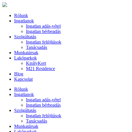
Rólunk
Ingatlanok
Ingatlan adás-vétel
Ingatlan bérbeadás
Szolgáltatás
Ingatlan felújítások
Tanácsadás
Munkatársak
Lakóparkok
KirályKert
M21 Residence
Blog
Kapcsolat
Rólunk
Ingatlanok
Ingatlan adás-vétel
Ingatlan bérbeadás
Szolgáltatás
Ingatlan felújítások
Tanácsadás
Munkatársak
Lakóparkok