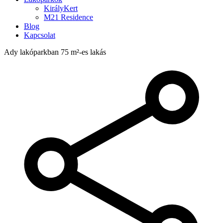
KirályKert
M21 Residence
Blog
Kapcsolat
Ady lakóparkban 75 m²-es lakás