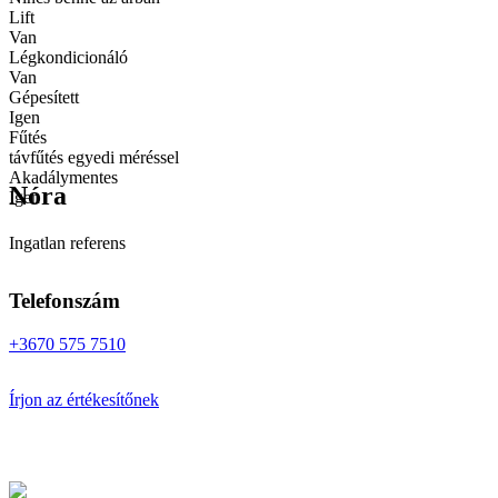
Lift
Van
Légkondicionáló
Van
Gépesített
Igen
Fűtés
távfűtés egyedi méréssel
Akadálymentes
Nóra
Igen
Ingatlan referens
Telefonszám
+3670 575 7510
Írjon az értékesítőnek