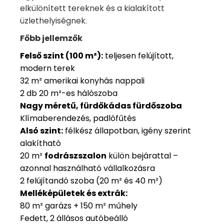
elkülönített tereknek és a kialakított
üzlethelyiségnek.
Főbb jellemzők
Felső szint (100 m²):
teljesen felújított,
modern terek
32 m² amerikai konyhás nappali
2 db 20 m²-es hálószoba
Nagy méretű, fürdőkádas fürdőszoba
Klímaberendezés, padlófűtés
Alsó szint:
félkész állapotban, igény szerint
alakítható
20 m²
fodrászszalon
külön bejárattal –
azonnal használható vállalkozásra
2 felújítandó szoba (20 m² és 40 m²)
Melléképületek és extrák:
80 m² garázs + 150 m² műhely
Fedett, 2 állásos autóbeálló