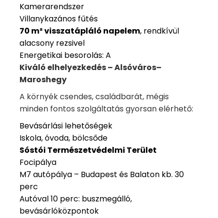
Kamerarendszer
Villanykazános fűtés
70 m² visszatápláló napelem
, rendkívül
alacsony rezsivel
Energetikai besorolás: A
Kiváló elhelyezkedés – Alsóváros–
Maroshegy
A környék csendes, családbarát, mégis
minden fontos szolgáltatás gyorsan elérhető:
Bevásárlási lehetőségek
Iskola, óvoda, bölcsőde
Sóstói Természetvédelmi Terület
Focipálya
M7 autópálya – Budapest és Balaton kb. 30
perc
Autóval 10 perc: buszmegálló,
bevásárlóközpontok