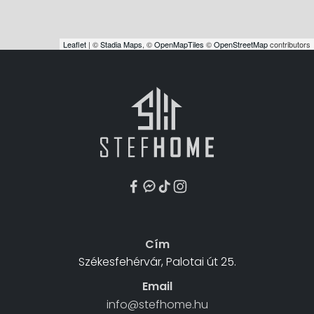
Leaflet
| ©
Stadia Maps
, ©
OpenMapTiles
©
OpenStreetMap
contributors
Cím
Székesfehérvár, Palotai út 25.
Email
info@stefhome.hu