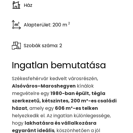
Ház
2
Alapterület: 200 m
Szobák száma: 2
Ingatlan bemutatása
Székesfehérvár kedvelt városrészén,
Alsóváros–Maroshegyen
kínálok
megvételre egy
1980-ban épült, tégla
szerkezetű, kétszintes, 200 m²-es családi
házat
, amely egy
606 m²-es telken
helyezkedik el. Az ingatlan különlegessége,
hogy
lakhatásra és vállalkozásra
egyaránt ideális
, köszönhetően a jól