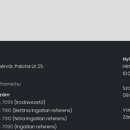
Ny
érvár, Palotai út 25.
Hé
10:
fhome.hu
Sz
szám
09:
5 7055
(Irodavezető)
Va
 7910
(Bettina Ingatlan referens)
Zá
 7510
(Nóra Ingatlan referens)
5 7090
(Ingatlan referens)