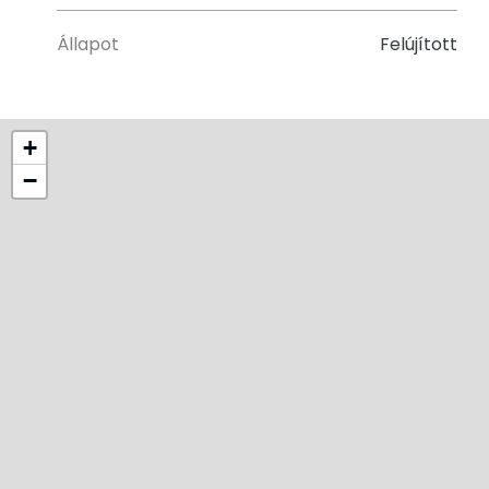
Állapot
Felújított
+
−