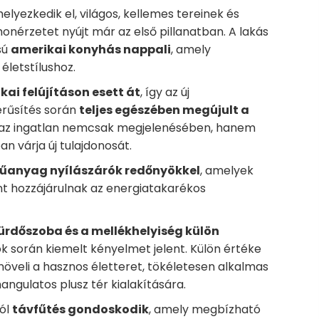
elyezkedik el, világos, kellemes tereinek és
onérzetet nyújt már az első pillanatban. A lakás
sú
amerikai konyhás nappali
, amely
életstílushoz.
kai felújításon esett át
, így az új
zerűsítés során
teljes egészében megújult a
y az ingatlan nemcsak megjelenésében, hanem
an várja új tulajdonosát.
űanyag nyílászárók redőnyökkel
, amelyek
int hozzájárulnak az energiatakarékos
ürdőszoba és a mellékhelyiség külön
 során kiemelt kényelmet jelent. Külön értéke
növeli a hasznos életteret, tökéletesen alkalmas
ngulatos plusz tér kialakítására.
ról
távfűtés gondoskodik
, amely megbízható