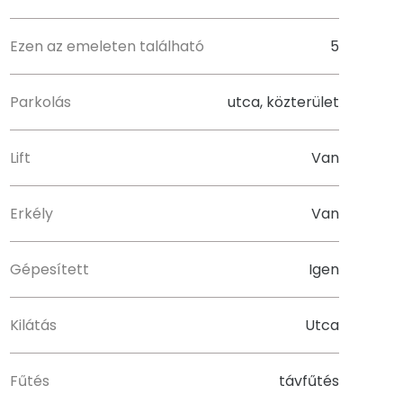
Ezen az emeleten található
5
Parkolás
utca, közterület
Lift
Van
Erkély
Van
Gépesített
Igen
Kilátás
Utca
Fűtés
távfűtés