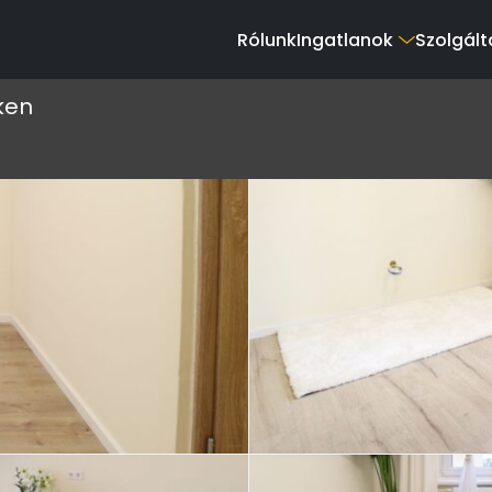
Rólunk
Ingatlanok
Szolgált
ken