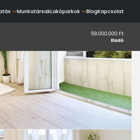
atás
Munkatársak
Lakóparkok
Blog
Kapcsolat
59.000.000 Ft
Eladó