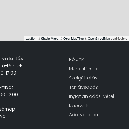
Leaflet
| ©
Stadia Maps
, ©
OpenMapTiles
©
OpenStreetMap
contributors
itvatartás
Rólunk
tfő-Péntek
Munkatársak
00-17:00
Szolgáltatás
Tanácsadás
ombat
00-12:00
Ingatlan adás-vétel
Kapcsolat
sárnap
Adatvédelem
rva