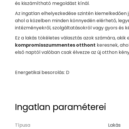
és kiszámítható megoldást kínál.
Az ingatlan elhelyezkedése szintén kiemelkedően j
ahol a közelben minden könnyedén elérhető, legye
intézményekről, szolgáltatásokról vagy gyors és k
Ez a lakás tökéletes választás azok számára, akik
kompromisszummentes otthont
keresnek, ahol
első naptól valóban csak élvezze az új otthon kén
Energetikai besorolás: D
Ingatlan paraméterei
Típusa
Lakás