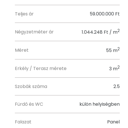
Teljes ár
59.000.000 Ft
2
Négyzetméter ár
1.044.248 Ft / m
2
Méret
55 m
2
Erkély / Terasz mérete
3 m
Szobák száma
2.5
Fürdő és WC
külön helyiségben
Falazat
Panel