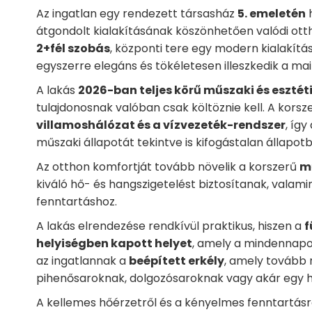
Az ingatlan egy rendezett társasház
5. emeletén
h
átgondolt kialakításának köszönhetően valódi otth
2+fél szobás
, központi tere egy modern kialakítá
egyszerre elegáns és tökéletesen illeszkedik a mai 
A lakás
2026-ban teljes körű műszaki és esztéti
tulajdonosnak valóban csak költöznie kell. A kors
villamoshálózat és a vízvezeték-rendszer
, íg
műszaki állapotát tekintve is kifogástalan állapotb
Az otthon komfortját tovább növelik a korszerű
m
kiváló hő- és hangszigetelést biztosítanak, valam
fenntartáshoz.
A lakás elrendezése rendkívül praktikus, hiszen a
f
helyiségben kapott helyet
, amely a mindennapok
az ingatlannak a
beépített erkély
, amely tovább 
pihenősaroknak, dolgozósaroknak vagy akár egy ha
A kellemes hőérzetről és a kényelmes fenntartás