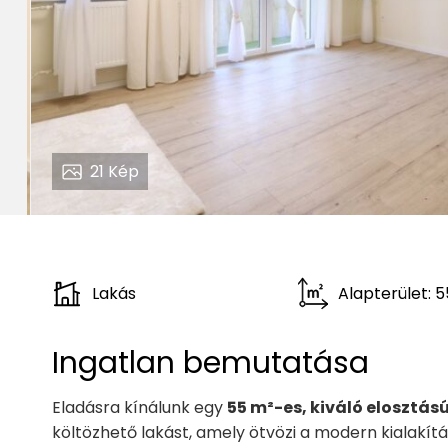
21
Kép
Lakás
Alapterület: 
Ingatlan bemutatása
Eladásra kínálunk egy
55 m²-es, kiváló elosztás
költözhető lakást, amely ötvözi a modern kialakítá