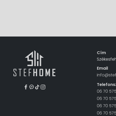
Cím
Székesfeh
Email
info@ste
Telefon
06 70 57
06 70 575
06 70 575
06 70 57