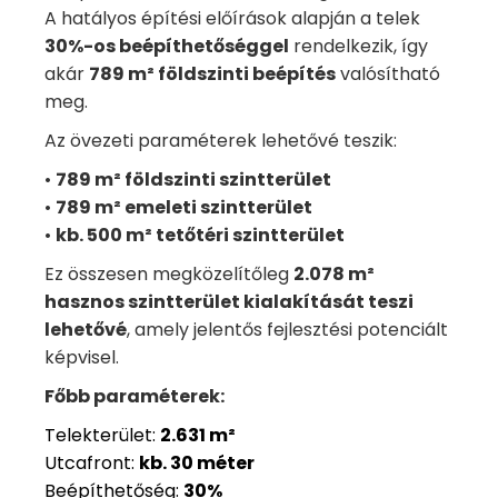
A hatályos építési előírások alapján a telek
30%-os beépíthetőséggel
rendelkezik, így
akár
789 m² földszinti beépítés
valósítható
meg.
Az övezeti paraméterek lehetővé teszik:
•
789 m² földszinti szintterület
•
789 m² emeleti szintterület
•
kb. 500 m² tetőtéri szintterület
Ez összesen megközelítőleg
2.078 m²
hasznos szintterület kialakítását teszi
lehetővé
, amely jelentős fejlesztési potenciált
képvisel.
Főbb paraméterek:
Telekterület:
2.631 m²
Utcafront:
kb. 30 méter
Beépíthetőség:
30%