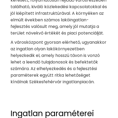
keresett, folyamatosan fejlődő városrészében
található, kiváló közlekedési kapcsolatokkal és
jól kiépített infrastruktúrával. A környéken az
elmúlt években számos lakóingatlan-
fejlesztés valósult meg, amely jól mutatja a
terület növekvő értékét és piaci potenciálját.
A városközpont gyorsan elérhető, ugyanakkor
az ingatlan olyan lakókörnyezetben
helyezkedik el, amely hosszú távon is vonzó
lehet a leendő tulajdonosok és befektetők
számára. Az elhelyezkedés és a fejlesztési
paraméterek együtt ritka lehetőséget
kínálnak Székesfehérvár ingatlanpiacán.
Ingatlan paraméterei