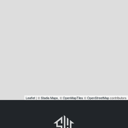
Leaflet
| ©
Stadia Maps
, ©
OpenMapTiles
©
OpenStreetMap
contributors