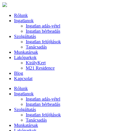
Rólunk
Ingatlanok
Ingatlan adás-vétel
Ingatlan bérbeadás
Szolgáltatás
Ingatlan felújítások
Tanácsadás
Munkatársak
Lakóparkok
KirályKert
M21 Residence
Blog
Kapcsolat
Rólunk
Ingatlanok
Ingatlan adás-vétel
Ingatlan bérbeadás
Szolgáltatás
Ingatlan felújítások
Tanácsadás
Munkatársak
Lakóparkok