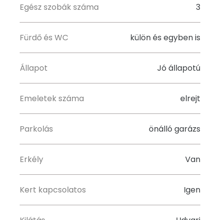
Egész szobák száma
3
Fürdő és WC
külön és egyben is
Állapot
Jó állapotú
Emeletek száma
elrejt
Parkolás
önálló garázs
Erkély
Van
Kert kapcsolatos
Igen