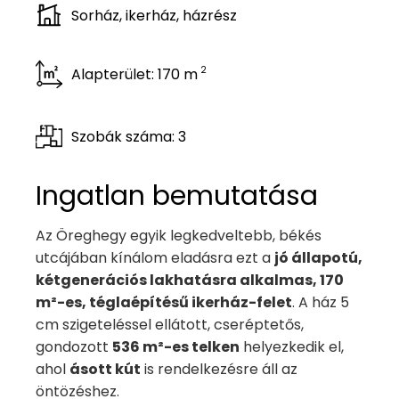
Sorház, ikerház, házrész
2
Alapterület: 170 m
Szobák száma: 3
Ingatlan bemutatása
Az Öreghegy egyik legkedveltebb, békés
utcájában kínálom eladásra ezt a
jó állapotú,
kétgenerációs lakhatásra alkalmas, 170
m²-es, téglaépítésű ikerház-felet
. A ház 5
cm szigeteléssel ellátott, cseréptetős,
gondozott
536 m²-es telken
helyezkedik el,
ahol
ásott kút
is rendelkezésre áll az
öntözéshez.