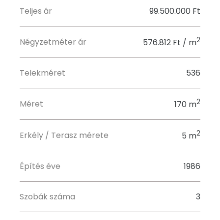
Teljes ár
99.500.000 Ft
2
Négyzetméter ár
576.812 Ft / m
Telekméret
536
2
Méret
170 m
2
Erkély / Terasz mérete
5 m
Építés éve
1986
Szobák száma
3