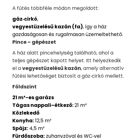
A fűtés többféle módon megoldott:
gáz‑cirkó
,
vegyestüzelésű kazán (fa)
, így a ház
gazdaságosan és rugalmasan üzemeltethető.
Pince – gépészet
A ház alatt pincehelyiség található, ahol a
teljes gépészet kapott helyet. Itt helyezkedik
el a
vegyestüzelésű kazán
, amely alternatív
fűtési lehetőséget biztosít a gáz‑cirkó mellett.
Földszint
21 m²-es garázs
Tágas nappali–étkező:
21 m²
Közlekedő
Konyha:
12,5 m²
Spájz:
4,5 m²
Fürdőszoba:
zuhanyzóval és WC‑vel