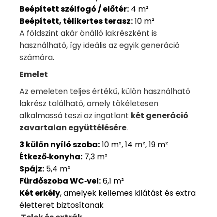
Beépített szélfogó / előtér:
4 m²
Beépített, télikertes terasz:
10 m²
A földszint akár önálló lakrészként is
használható, így ideális az egyik generáció
számára.
Emelet
Az emeleten teljes értékű, külön használható
lakrész található, amely tökéletesen
alkalmassá teszi az ingatlant
két generáció
zavartalan együttélésére
.
3 külön nyíló szoba:
10 m², 14 m², 19 m²
Étkező‑konyha:
7,3 m²
Spájz:
5,4 m²
Fürdőszoba WC‑vel:
6,1 m²
Két erkély
, amelyek kellemes kilátást és extra
életteret biztosítanak