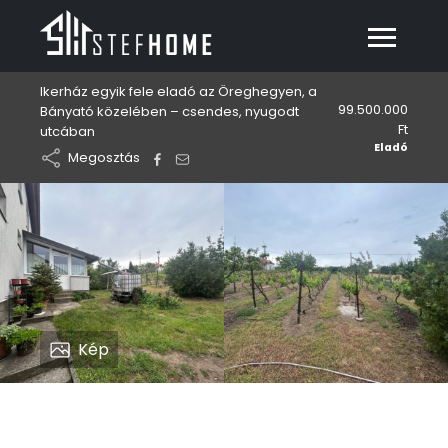
Ikerház egyik fele eladó az Öreghegyen, a
99.500.000
Bányató közelében – csendes, nyugodt
Ft
utcában
Eladó
Megosztás
Kép