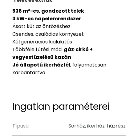
Telek és extrák
536 m²-es, gondozott telek
3 kW-os napelemrendszer
Ásott kút az öntözéshez
Csendes, családias környezet
Kétgenerációs kialakítás
Többféle fűtési mód:
gáz‑cirkó +
vegyestüzelésű kazán
Jó állapotú ikerházfél
, folyamatosan
karbantartva
Ingatlan paraméterei
Típusa
Sorház, ikerház, házrész