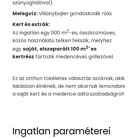
szúnyoghálóval).
Melegvíz:
Villanybojler gondoskodik róla.
Kert és extrák:
2
Az ingatlan egy 1100 m
-es, összközműves,
közös használatú telken fekszik, melyhez
2-
egy
saját, elszeparált 100 m
es
kertrész
tartozik medencével, grillezővel.
Ez az otthon tökéletes választás azoknak, akik
lakásban élnének, de nem akarnak lemondani
a saját kert és a medence adta szabadságról!
Ingatlan paraméterei