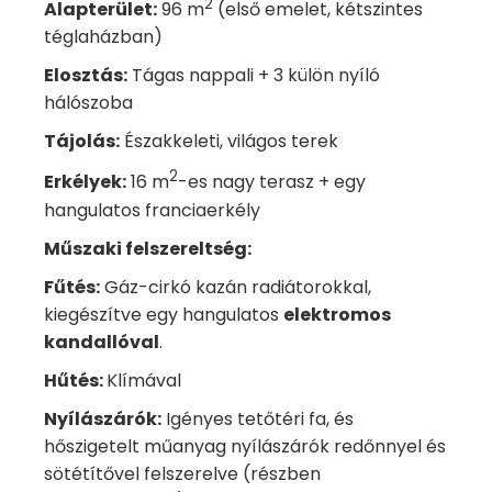
2
Alapterület:
96 m
(első emelet, kétszintes
téglaházban)
Elosztás:
Tágas nappali + 3 külön nyíló
hálószoba
Tájolás:
Északkeleti, világos terek
2
Erkélyek:
16 m
-es nagy terasz + egy
hangulatos franciaerkély
Műszaki felszereltség:
Fűtés:
Gáz-cirkó kazán radiátorokkal,
kiegészítve egy hangulatos
elektromos
kandallóval
.
Hűtés:
Klímával
Nyílászárók:
Igényes tetőtéri fa, és
hőszigetelt műanyag nyílászárók redőnnyel és
sötétítővel felszerelve (részben