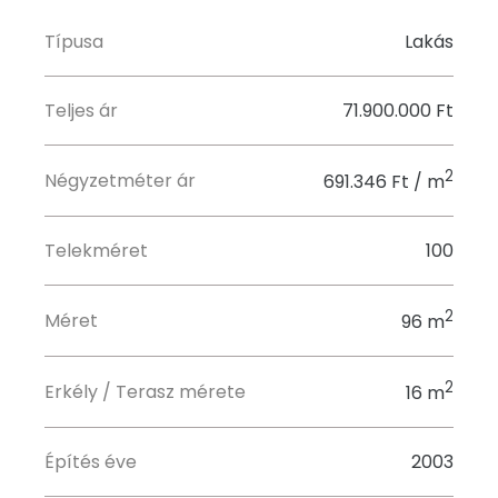
Típusa
Lakás
Teljes ár
71.900.000 Ft
2
Négyzetméter ár
691.346 Ft / m
Telekméret
100
2
Méret
96 m
2
Erkély / Terasz mérete
16 m
Építés éve
2003