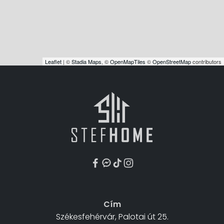
Leaflet
| ©
Stadia Maps
, ©
OpenMapTiles
©
OpenStreetMap
contributors
Cím
Székesfehérvár, Palotai út 25.