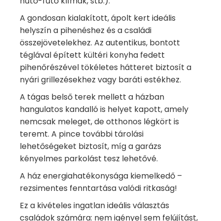
hűtő-fűtő klímák, stb.).
A gondosan kialakított, ápolt kert ideális
helyszín a pihenéshez és a családi
összejövetelekhez. Az autentikus, bontott
téglával épített kültéri konyha fedett
pihenőrészével tökéletes hátteret biztosít a
nyári grillezésekhez vagy baráti estékhez.
A tágas belső terek mellett a házban
hangulatos kandalló is helyet kapott, amely
nemcsak meleget, de otthonos légkört is
teremt. A pince további tárolási
lehetőségeket biztosít, míg a garázs
kényelmes parkolást tesz lehetővé.
A ház energiahatékonysága kiemelkedő –
rezsimentes fenntartása valódi ritkaság!
Ez a kivételes ingatlan ideális választás
családok számára: nem igényel sem felújítást,