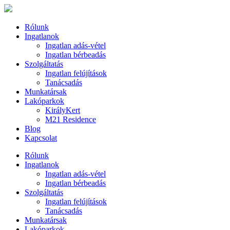
Rólunk
Ingatlanok
Ingatlan adás-vétel
Ingatlan bérbeadás
Szolgáltatás
Ingatlan felújítások
Tanácsadás
Munkatársak
Lakóparkok
KirályKert
M21 Residence
Blog
Kapcsolat
Rólunk
Ingatlanok
Ingatlan adás-vétel
Ingatlan bérbeadás
Szolgáltatás
Ingatlan felújítások
Tanácsadás
Munkatársak
Lakóparkok