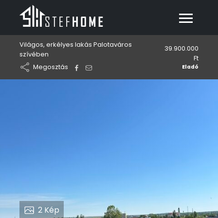
Világos, erkélyes lakás Palotaváros
39.900.000
szívében
Ft
Megosztás
Eladó
2
Kép