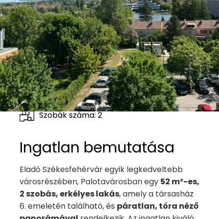
Lakás
2
Alapterület: 52 m
Szobák száma: 2
Ingatlan bemutatása
Eladó Székesfehérvár egyik legkedveltebb
városrészében, Palotavárosban egy
52 m²-es,
2 szobás, erkélyes lakás
, amely a társasház
6. emeletén található, és
páratlan, tóra néző
panorámával
rendelkezik. Az ingatlan kiváló