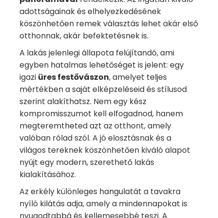
adottságainak és elhelyezkedésének
köszönhetően remek választás lehet akár első
otthonnak, akár befektetésnek is.
A lakás jelenlegi állapota felújítandó, ami
egyben hatalmas lehetőséget is jelent: egy
igazi
üres festővászon
, amelyet teljes
mértékben a saját elképzeléseid és stílusod
szerint alakíthatsz. Nem egy kész
kompromisszumot kell elfogadnod, hanem
megteremtheted azt az otthont, amely
valóban rólad szól. A jó elosztásnak és a
világos tereknek köszönhetően kiváló alapot
nyújt egy modern, szerethető lakás
kialakításához.
Az erkély különleges hangulatát a tavakra
nyíló kilátás adja, amely a mindennapokat is
nyugodtabbá és kellemesebbé teszi. A