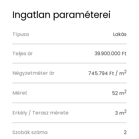
Ingatlan paraméterei
Típusa
Lakás
Teljes ár
39.900.000 Ft
2
Négyzetméter ár
745.794 Ft / m
2
Méret
52 m
2
Erkély / Terasz mérete
3 m
Szobák száma
2