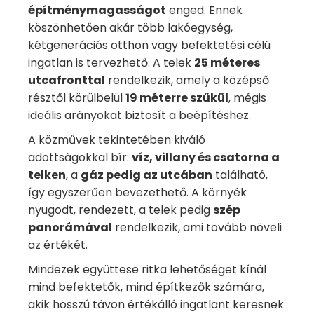
építménymagasságot
enged. Ennek
köszönhetően akár több lakóegység,
kétgenerációs otthon vagy befektetési célú
ingatlan is tervezhető. A telek
25 méteres
utcafronttal
rendelkezik, amely a középső
résztől körülbelül
19 méterre szűkül
, mégis
ideális arányokat biztosít a beépítéshez.
A közművek tekintetében kiváló
adottságokkal bír:
víz, villany és csatorna a
telken
, a
gáz pedig az utcában
található,
így egyszerűen bevezethető. A környék
nyugodt, rendezett, a telek pedig
szép
panorámával
rendelkezik, ami tovább növeli
az értékét.
Mindezek együttese ritka lehetőséget kínál
mind befektetők, mind építkezők számára,
akik hosszú távon értékálló ingatlant keresnek