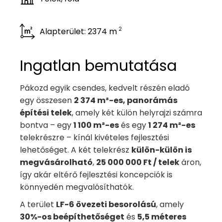
2
Alapterület: 2374 m
Ingatlan bemutatása
Pákozd egyik csendes, kedvelt részén eladó
egy összesen
2 374 m²-es, panorámás
építési telek
, amely két külön helyrajzi számra
bontva – egy
1 100 m²-es
és egy
1 274 m²-es
telekrészre – kínál kivételes fejlesztési
lehetőséget. A két telekrész
külön-külön is
megvásárolható
,
25 000 000 Ft / telek
áron,
így akár eltérő fejlesztési koncepciók is
könnyedén megvalósíthatók.
A terület
LF-6 övezeti besorolású
, amely
30%-os beépíthetőséget
és
5,5 méteres