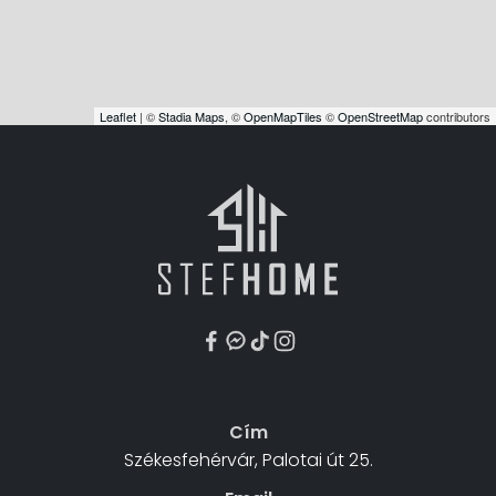
Leaflet
| ©
Stadia Maps
, ©
OpenMapTiles
©
OpenStreetMap
contributors
Cím
Székesfehérvár, Palotai út 25.