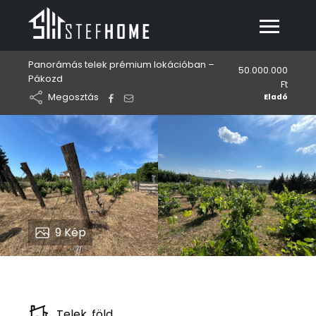
Panorámás telek prémium lokációban –
50.000.000
Pákozd
Ft
Megosztás
Eladó
9
Kép
Telek, föld