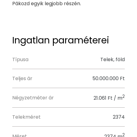
Pákozd egyik legjobb részén.
Ingatlan paraméterei
Típusa
Telek, föld
Teljes ár
50.000.000 Ft
2
Négyzetméter ár
21.061 Ft / m
Telekméret
2374
2
Méret
2374 m