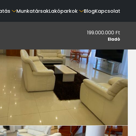
atás
Munkatársak
Lakóparkok
Blog
Kapcsolat
199.000.000 Ft
Eladó