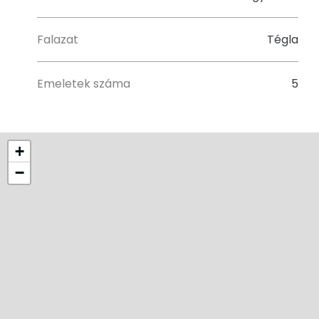
Falazat
Tégla
Emeletek száma
5
+
−