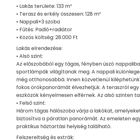
• Lakás területe: 133 m²
• Terasz és erkély összesen: 128 m²
• Nappali+3 szoba
• Fűtés: Padló+radiátor
• Közös költség: 28.000 Ft
Lakás elrendezése:
• Alsó szint:
Az előszobából egy tágas, fényben úszó nappalib
sportlámpák világítanak meg. A nappali különlege
még otthonosabbá. Innen közvetlenül kiléphetünk 
fokos örökpanorámát élvezhetjük. A teraszról egy tá
eszközök kényelmesen elférnek. Az alsó szinten t
• Felső szint:
Három tágas hálószoba várja a lakókat, amelyeket
biztosítva a páratlan panorámát. Az emeleten eg
praktikus háztartási helyiség található.
Felszereltség és extrák: