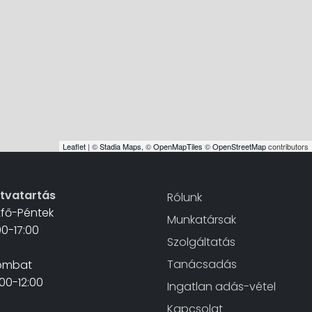
Leaflet
| ©
Stadia Maps
, ©
OpenMapTiles
©
OpenStreetMap
contributors
itvatartás
Rólunk
tfő-Péntek
Munkatársak
00-17:00
Szolgáltatás
Tanácsadás
ombat
00-12:00
Ingatlan adás-vétel
Kapcsolat