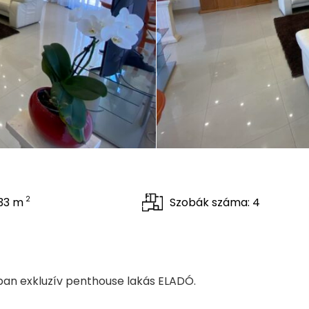
2
133 m
Szobák száma: 4
an exkluzív penthouse lakás ELADÓ.