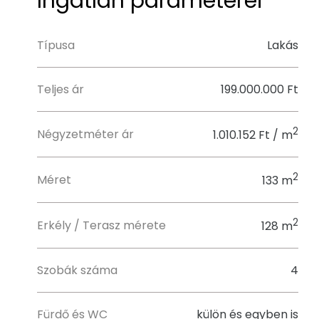
Ingatlan paraméterei
Típusa
Lakás
Teljes ár
199.000.000 Ft
2
Négyzetméter ár
1.010.152 Ft / m
2
Méret
133 m
2
Erkély / Terasz mérete
128 m
Szobák száma
4
Fürdő és WC
külön és egyben is