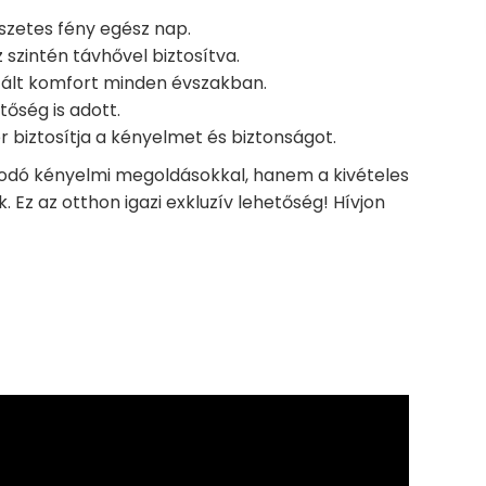
észetes fény egész nap.
 szintén távhővel biztosítva.
antált komfort minden évszakban.
tőség is adott.
 biztosítja a kényelmet és biztonságot.
odó kényelmi megoldásokkal, hanem a kivételes
 Ez az otthon igazi exkluzív lehetőség! Hívjon