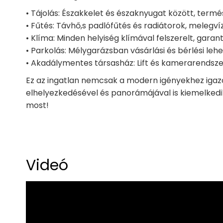
• Tájolás: Északkelet és északnyugat között, term
• Fűtés: Távhő,s padlófűtés és radiátorok, melegvíz
• Klíma: Minden helyiség klímával felszerelt, gar
• Parkolás: Mélygarázsban vásárlási és bérlési lehe
• Akadálymentes társasház: Lift és kamerarendszer
Ez az ingatlan nemcsak a modern igényekhez igaz
elhelyezkedésével és panorámájával is kiemelkedik.
most!
Videó