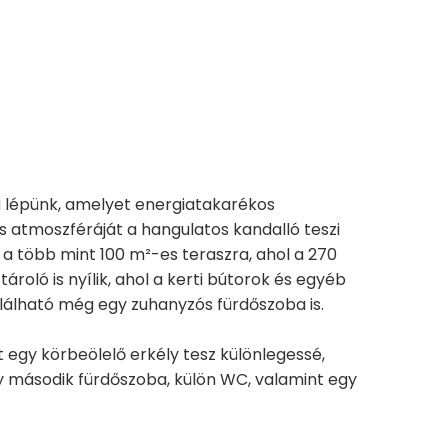
a lépünk, amelyet energiatakarékos
s atmoszféráját a hangulatos kandalló teszi
a több mint 100 m²-es teraszra, ahol a 270
roló is nyílik, ahol a kerti bútorok és egyéb
alálható még egy zuhanyzós fürdőszoba is.
 egy körbeölelő erkély tesz különlegessé,
y második fürdőszoba, külön WC, valamint egy