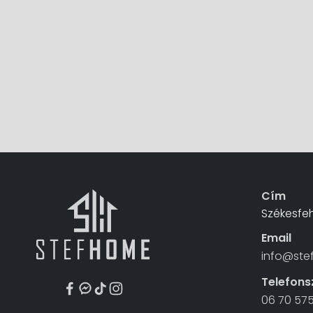
Cím
Székesfeh
Email
info@ste
Telefon
06 70 57