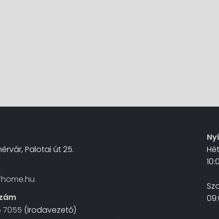
Ny
érvár, Palotai út 25.
Hé
10:
fhome.hu
Sz
szám
09:
5 7055
(Irodavezető)