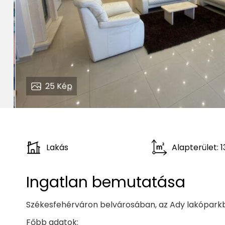
25
Kép
Lakás
Alapterület: 
Ingatlan bemutatása
Székesfehérváron belvárosában, az Ady lakóparkb
Főbb adatok: