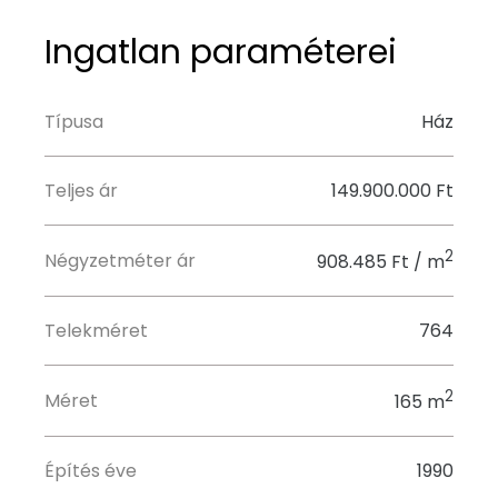
Ingatlan paraméterei
Típusa
Ház
Teljes ár
149.900.000 Ft
2
Négyzetméter ár
908.485 Ft / m
Telekméret
764
2
Méret
165 m
Építés éve
1990