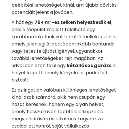
beépítési lehetőséget kínál, ami újabb bővítési
potenciált jelent a jövőben.
A ház egy
764 m²-es telken helyezkedik el
,
ahol a főépület mellett található egy
korábban lakófunkciót betöltő melléképület is,
amely jelenlegi állapotában inkább bontandó
vagy teljes felújítást igényel, ugyanakkor
további lehetőségeket rejt magában. Az
udvarban ezen felül egy
kétállásos garázs
is
helyet kapott, amely kényelmes parkolást
biztosít.
Ez az ingatlan valóban különleges lehetőséget
kínál azok számára, akik nem csupán egy
házat keresnek, hanem egy olyan helyet,
amely hosszú távon többféle elképzelés
megvalósítására is alkalmas. Legyen szó
családi otthonról, saját vállalkozás