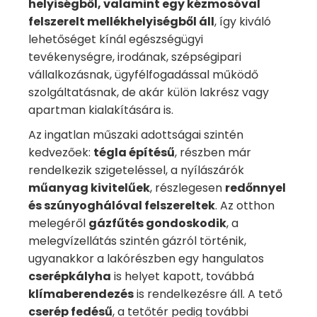
helyiségből, valamint egy kézmosóval
felszerelt mellékhelyiségből áll
, így kiváló
lehetőséget kínál egészségügyi
tevékenységre, irodának, szépségipari
vállalkozásnak, ügyfélfogadással működő
szolgáltatásnak, de akár külön lakrész vagy
apartman kialakítására is.
Az ingatlan műszaki adottságai szintén
kedvezőek:
tégla építésű
, részben már
rendelkezik szigeteléssel, a nyílászárók
műanyag kivitelűek
, részlegesen
redőnnyel
és szúnyoghálóval felszereltek
. Az otthon
melegéről
gázfűtés gondoskodik
, a
melegvízellátás szintén gázról történik,
ugyanakkor a lakórészben egy hangulatos
cserépkályha
is helyet kapott, továbbá
klímaberendezés
is rendelkezésre áll. A tető
cserép fedésű
, a tetőtér pedig további