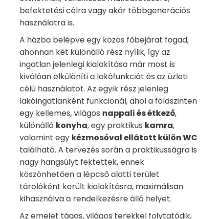
befektetési célra vagy akár többgenerációs
használatra is.
A házba belépve egy közös főbejárat fogad,
ahonnan két különálló rész nyílik, így az
ingatlan jelenlegi kialakítása már most is
kiválóan elkülöníti a lakófunkciót és az üzleti
célú használatot. Az egyik rész jelenleg
lakóingatlanként funkcionál, ahol a földszinten
egy kellemes, világos
nappali és étkező
,
különálló
konyha
, egy praktikus
kamra
,
valamint egy
kézmosóval ellátott külön WC
található. A tervezés során a praktikusságra is
nagy hangsúlyt fektettek, ennek
köszönhetően a lépcső alatti terület
tárolóként került kialakításra, maximálisan
kihasználva a rendelkezésre álló helyet.
Az emelet tágas, világos terekkel folytatódik,