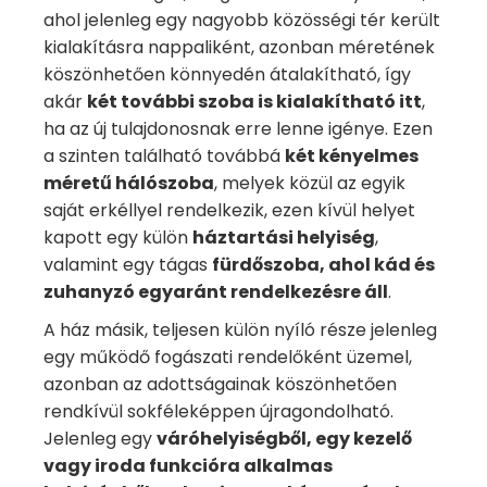
ahol jelenleg egy nagyobb közösségi tér került
kialakításra nappaliként, azonban méretének
köszönhetően könnyedén átalakítható, így
akár
két további szoba is kialakítható itt
,
ha az új tulajdonosnak erre lenne igénye. Ezen
a szinten található továbbá
két kényelmes
méretű hálószoba
, melyek közül az egyik
saját erkéllyel rendelkezik, ezen kívül helyet
kapott egy külön
háztartási helyiség
,
valamint egy tágas
fürdőszoba, ahol kád és
zuhanyzó egyaránt rendelkezésre áll
.
A ház másik, teljesen külön nyíló része jelenleg
egy működő fogászati rendelőként üzemel,
azonban az adottságainak köszönhetően
rendkívül sokféleképpen újragondolható.
Jelenleg egy
váróhelyiségből, egy kezelő
vagy iroda funkcióra alkalmas