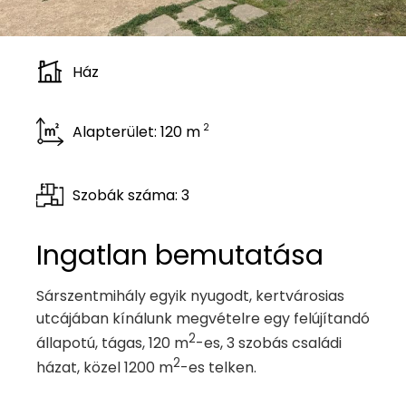
Ház
2
Alapterület: 120 m
Szobák száma: 3
Ingatlan bemutatása
Sárszentmihály egyik nyugodt, kertvárosias
utcájában kínálunk megvételre egy felújítandó
2
állapotú, tágas, 120 m
-es, 3 szobás családi
2
házat, közel 1200 m
-es telken.