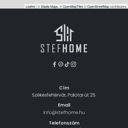
Leaflet
| ©
Stadia Maps
, ©
OpenMapTiles
©
OpenStreetMap
contributors
Cím
Székesfehérvár, Palotai út 25.
Email
info@stefhome.hu
Telefonszám