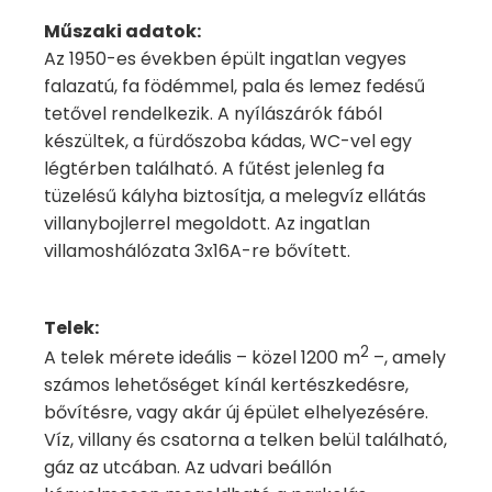
Műszaki adatok:
Az 1950-es években épült ingatlan vegyes
falazatú, fa födémmel, pala és lemez fedésű
tetővel rendelkezik. A nyílászárók fából
készültek, a fürdőszoba kádas, WC-vel egy
légtérben található. A fűtést jelenleg fa
tüzelésű kályha biztosítja, a melegvíz ellátás
villanybojlerrel megoldott. Az ingatlan
villamoshálózata 3x16A-re bővített.
Telek:
2
A telek mérete ideális – közel 1200 m
–, amely
számos lehetőséget kínál kertészkedésre,
bővítésre, vagy akár új épület elhelyezésére.
Víz, villany és csatorna a telken belül található,
gáz az utcában. Az udvari beállón