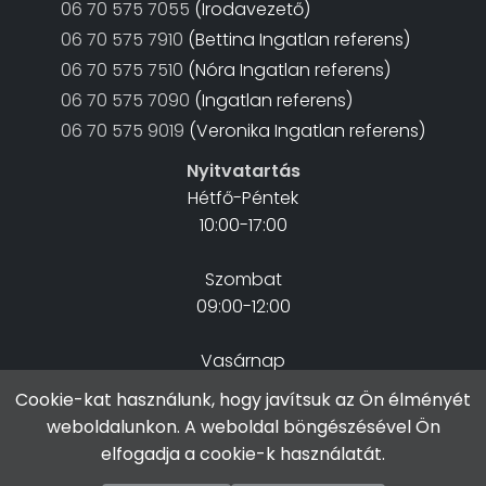
06 70 575 7055
(Irodavezető)
06 70 575 7910
(Bettina Ingatlan referens)
06 70 575 7510
(Nóra Ingatlan referens)
06 70 575 7090
(Ingatlan referens)
06 70 575 9019
(Veronika Ingatlan referens)
Nyitvatartás
Hétfő-Péntek
10:00-17:00
Szombat
09:00-12:00
Vasárnap
Zárva
Cookie-kat használunk, hogy javítsuk az Ön élményét
weboldalunkon. A weboldal böngészésével Ön
elfogadja a cookie-k használatát.
Copyright © 2026 STEFHOME Minden jog fenntartva!
Web design & Site by
MOZAIKPRODUKCIÓ