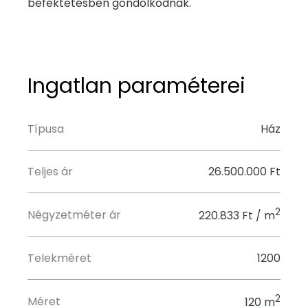
befektetésben gondolkodnak.
Ingatlan paraméterei
Típusa
Ház
Teljes ár
26.500.000 Ft
2
Négyzetméter ár
220.833 Ft / m
Telekméret
1200
2
Méret
120 m