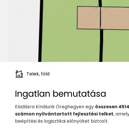
Telek, föld
Ingatlan bemutatása
Eladásra kínálunk Öreghegyen egy
összesen 4514
számon nyilvántartott fejlesztési telket
, amel
beépítési és logisztikai előnyöket biztosít.