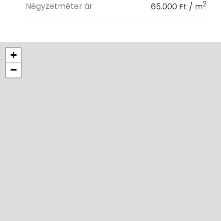
2
Négyzetméter ár
65.000 Ft / m
+
−