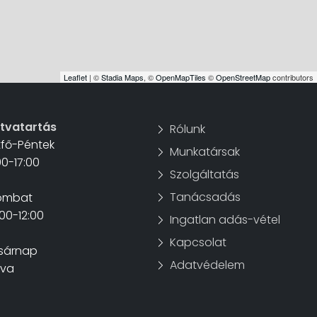
Leaflet
| ©
Stadia Maps
, ©
OpenMapTiles
©
OpenStreetMap
contributors
itvatartás
Rólunk
tfő-Péntek
Munkatársak
00-17:00
Szolgáltatás
Tanácsadás
ombat
00-12:00
Ingatlan adás-vétel
Kapcsolat
sárnap
Adatvédelem
rva