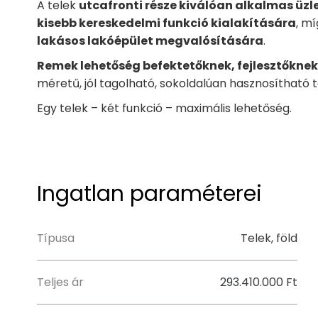
A telek
utcafronti része kiválóan alkalmas üzl
kisebb kereskedelmi funkció kialakítására
, m
lakásos lakóépület megvalósítására
.
Remek lehetőség befektetőknek, fejlesztőkne
méretű, jól tagolható, sokoldalúan hasznosítható t
Egy telek – két funkció – maximális lehetőség.
Ingatlan paraméterei
Típusa
Telek, föld
Teljes ár
293.410.000 Ft