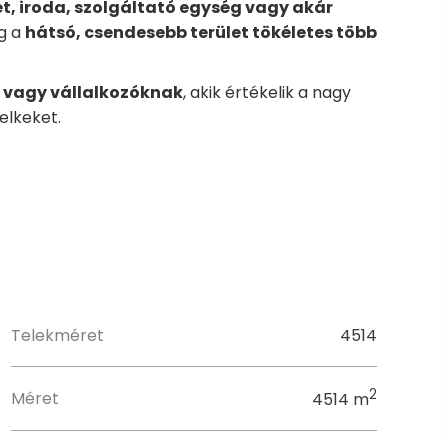
et, iroda, szolgáltató egység vagy akár
íg a
hátsó, csendesebb terület tökéletes több
k vagy vállalkozóknak
, akik értékelik a nagy
elkeket.
Telekméret
4514
2
Méret
4514 m