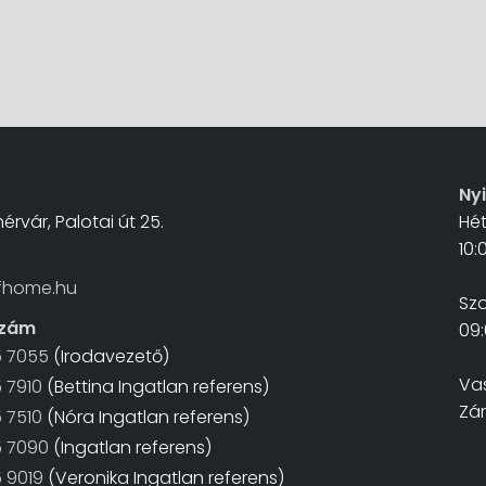
Ny
érvár, Palotai út 25.
Hé
10:
fhome.hu
Sz
szám
09:
5 7055
(Irodavezető)
Va
 7910
(Bettina Ingatlan referens)
Zá
 7510
(Nóra Ingatlan referens)
5 7090
(Ingatlan referens)
 9019
(Veronika Ingatlan referens)