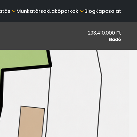
atás
Munkatársak
Lakóparkok
Blog
Kapcsolat
293.410.000 Ft
Eladó