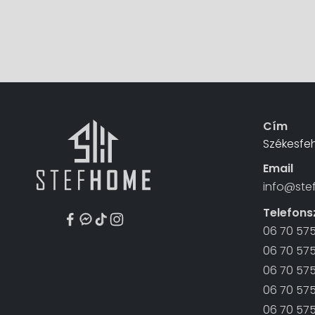
Cím
Székesfeh
Email
info@ste
Telefon
06 70 57
06 70 575
06 70 575
06 70 57
06 70 575