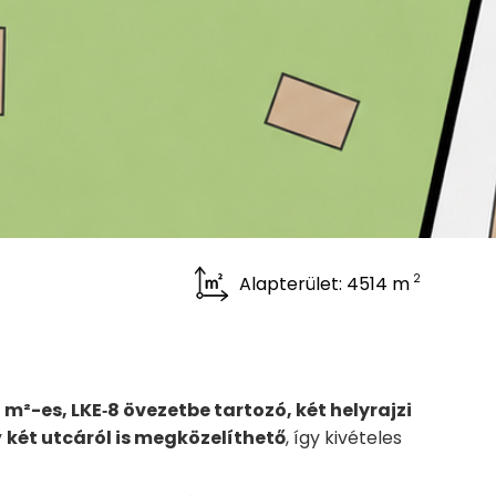
2
Alapterület: 4514 m
 m²-es, LKE‑8 övezetbe tartozó, két helyrajzi
y
két utcáról is megközelíthető
, így kivételes