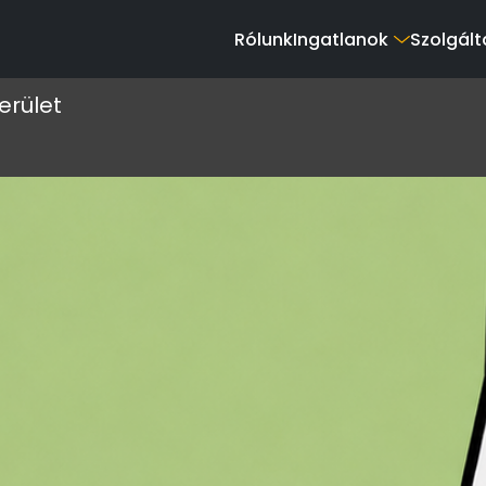
Rólunk
Ingatlanok
Szolgált
erület