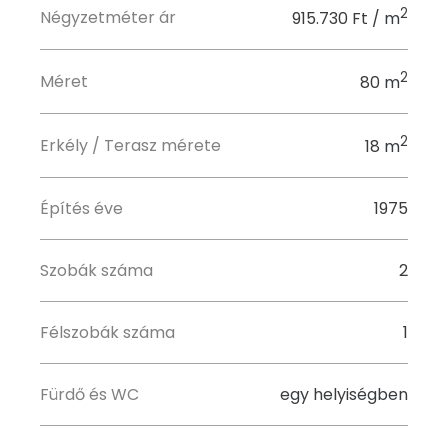
2
Négyzetméter ár
915.730 Ft / m
2
Méret
80 m
2
Erkély / Terasz mérete
18 m
Építés éve
1975
Szobák száma
2
Félszobák száma
1
Fürdő és WC
egy helyiségben