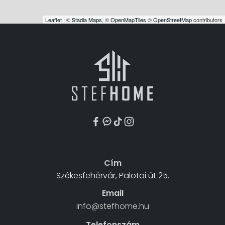
Leaflet
| ©
Stadia Maps
, ©
OpenMapTiles
©
OpenStreetMap
contributors
Cím
Székesfehérvár, Palotai út 25.
Email
info@stefhome.hu
Telefonszám