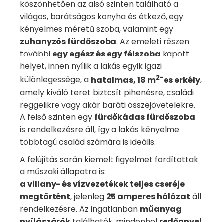
köszönhetően az alsó szinten található a
világos, barátságos konyha és étkező, egy
kényelmes méretű szoba, valamint egy
zuhanyzós fürdőszoba
. Az emeleti részen
további
egy egész és egy félszoba
kapott
helyet, innen nyílik a lakás egyik igazi
2-
különlegessége, a
hatalmas, 18 m
es erkély
,
amely kiváló teret biztosít pihenésre, családi
reggelikre vagy akár baráti összejövetelekre.
A felső szinten egy
fürdőkádas fürdőszoba
is rendelkezésre áll, így a lakás kényelme
többtagú család számára is ideális.
A felújítás során kiemelt figyelmet fordítottak
a műszaki állapotra is:
a villany- és vízvezetékek teljes cseréje
megtörtént
, jelenleg
25 amperes hálózat
áll
rendelkezésre. Az ingatlanban
műanyag
nyílászárók
találhatók, mindenhol
redőnnyel