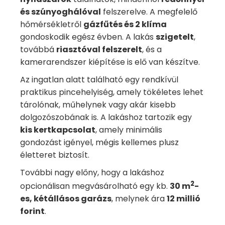
és szúnyoghálóval
felszerelve. A megfelelő
hőmérsékletről
gázfűtés és 2 klíma
gondoskodik egész évben. A lakás
szigetelt
,
továbbá
riasztóval felszerelt
, és a
kamerarendszer kiépítése is elő van készítve.
Az ingatlan alatt található egy rendkívül
praktikus pincehelyiség, amely tökéletes lehet
tárolónak, műhelynek vagy akár kisebb
dolgozószobának is. A lakáshoz tartozik egy
kis kertkapcsolat
, amely minimális
gondozást igényel, mégis kellemes plusz
életteret biztosít.
További nagy előny, hogy a lakáshoz
2
opcionálisan megvásárolható egy kb.
30 m
-
es, kétállásos garázs
, melynek ára
12 millió
forint
.