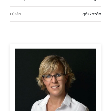
Fűtés
gázkazán