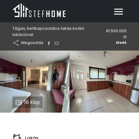
Tágas, kertkapcsolatos lakás kiváló
81.500.000
lokációval
Ft
Megosztás
Eladó
18
Kép
Lakás