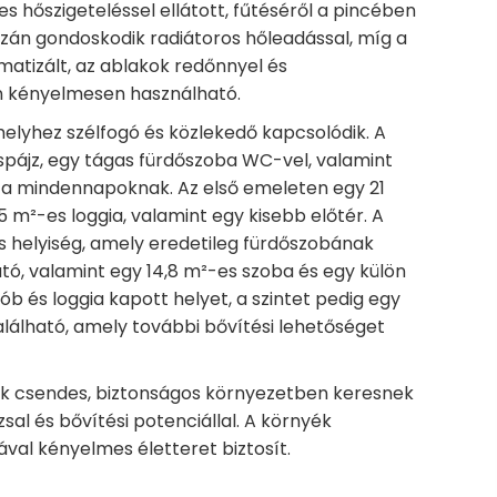
es hőszigeteléssel ellátott, fűtéséről a pincében
azán gondoskodik radiátoros hőleadással, míg a
limatizált, az ablakok redőnnyel és
en kényelmesen használható.
melyhez szélfogó és közlekedő kapcsolódik. A
spájz, egy tágas fürdőszoba WC-vel, valamint
e a mindennapoknak. Az első emeleten egy 21
,5 m²-es loggia, valamint egy kisebb előtér. A
s helyiség, amely eredetileg fürdőszobának
ató, valamint egy 14,8 m²-es szoba és egy külön
 és loggia kapott helyet, a szintet pedig egy
található, amely további bővítési lehetőséget
kik csendes, biztonságos környezetben keresnek
zzsal és bővítési potenciállal. A környék
val kényelmes életteret biztosít.