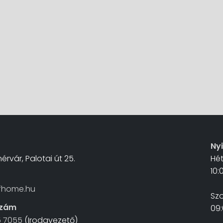
Ny
érvár, Palotai út 25.
Hé
10:
fhome.hu
Sz
szám
09:
5 7055
(Irodavezető)