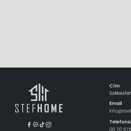
Cím
Székesfeh
Email
info@ste
Telefon
06 70 57