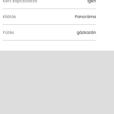
Kert kapcsolatos
Igen
Kilátás
Panoráma
Fűtés
gázkazán