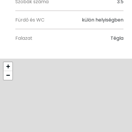
Szobák száma
3.5
Fürdő és WC
külön helyiségben
Falazat
Tégla
+
−