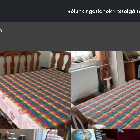
Rólunk
Ingatlanok
Szolgált
n