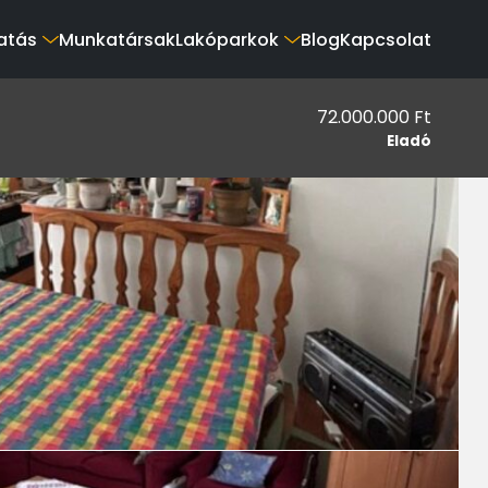
atás
Munkatársak
Lakóparkok
Blog
Kapcsolat
72.000.000 Ft
Eladó