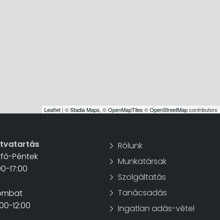
Leaflet
| ©
Stadia Maps
, ©
OpenMapTiles
©
OpenStreetMap
contributors
itvatartás
Rólunk
tfő-Péntek
Munkatársak
00-17:00
Szolgáltatás
Tanácsadás
ombat
00-12:00
Ingatlan adás-vétel