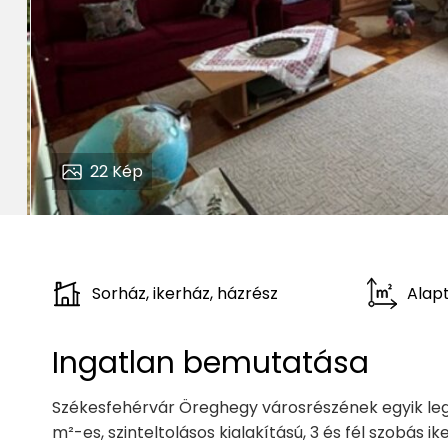
22
Kép
Sorház, ikerház, házrész
Alapt
Ingatlan bemutatása
Székesfehérvár Öreghegy városrészének egyik leg
m²-es, szinteltolásos kialakítású, 3 és fél szobás 