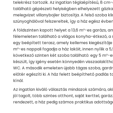
telekrész tartozik. Az ingatlan téglaépítésű, 8 cm-
található gépészeti helyiségben elhelyezett gázk
melegvizet villanybojler biztosítja. A felső szoba k
szúnyoghálóval felszereltek, így a ház egész évb
A földszinten kapott helyet a 13,6 m²-es garázs, a
félemeleten található a világos konyha–étkező, a 
egy beépített terasz, amely kellemes kiegészítőj
m²-es nappali fogadja a ház lakóit, innen nyílik a 5
következő szinten két szoba található: egy 5 m²-e
készült, így igény esetén könnyedén visszaalakíth
WC. A második emeleten újabb tágas szoba, gardrób
előtér egészíti ki. A ház felett beépíthető padlás 
kínál.
Az ingatlan kiváló választás mindazok számára, a
jól tagolt, több szintes otthont, saját kerttel, gará
rendezett, a ház pedig számos praktikus adottságá