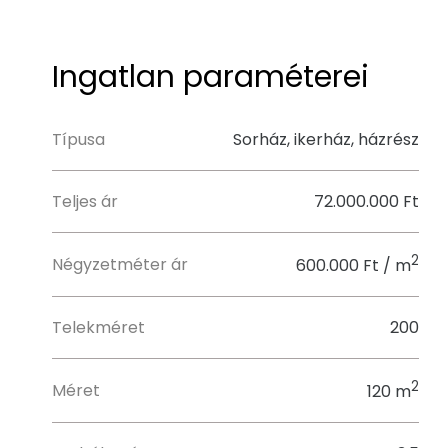
Ingatlan paraméterei
Típusa
Sorház, ikerház, házrész
Teljes ár
72.000.000 Ft
2
Négyzetméter ár
600.000 Ft / m
Telekméret
200
2
Méret
120 m