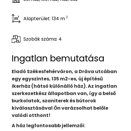
2
Alapterület: 134 m
Szobák száma: 4
Ingatlan bemutatása
Eladó Székesfehérváron, a Dráva utcában
egy egyszintes, 135 m2-es, új építésű
ikerház (hátsó különálló ház). Az ingatlan
szerkezetkész állapotban van, így a belső
burkolatok, szaniterek és bútorok
kiválasztásával Ön varázsolhat belőle
valódi otthont!
A ház legfontosabb jellemzői: