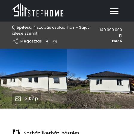
Új építésű, 4 szobás családi ház – Saját
149.990.000
ízlése szerint!
Ft
Megosztás
Eladó
13
Kép
Sorház, ikerház, házrész