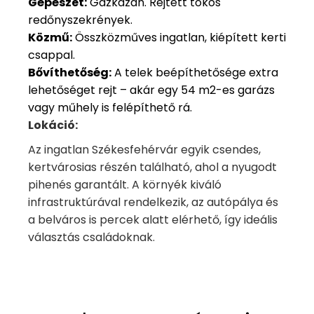
Gépészet:
Gázkazán. Rejtett tokos
redőnyszekrények.
Közmű:
Összközműves ingatlan, kiépített kerti
csappal.
Bővíthetőség:
A telek beépíthetősége extra
lehetőséget rejt – akár egy 54 m2-es garázs
vagy műhely is felépíthető rá.
Lokáció:
Az ingatlan Székesfehérvár egyik csendes,
kertvárosias részén található, ahol a nyugodt
pihenés garantált. A környék kiváló
infrastruktúrával rendelkezik, az autópálya és
a belváros is percek alatt elérhető, így ideális
választás családoknak.