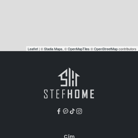
Leaflet
| ©
Stadia Maps
, ©
OpenMapTiles
©
OpenStreetMap
contributors
Cím