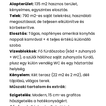
Alapterület:
135 m2 hasznos terület,
kényelmes, egyszintes elosztás.
Telek:
790 m2-es saját telekrész, használati
megosztással, de teljesen elkülönítve és
körbekerítve.
Elosztás:
Tágas, napfényes amerikai konyhás
nappali kamrával + 4 teljes értékű különálló
szoba.
Vizesblokkok:
Fő fürdőszoba (kád + zuhanyzó
+ WC), a szülői hálóhoz saját zuhanyzós fürdő,
plusz egy külön vendég WC és egy háztartási
helyiség.
Kényelem:
Két terasz (22 m2 és 2 m2), déli
tájolású, világos terek.
Műszaki tartalom és extrák:
Szigetelés:
Modern, 15 cm-es grafitos
hőszigetelés a hatékonyságért.