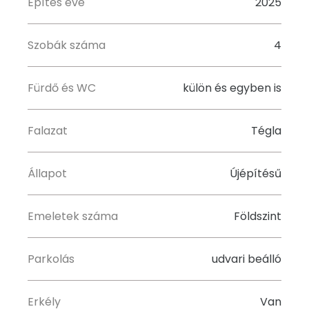
Építés éve
2025
Szobák száma
4
Fürdő és WC
külön és egyben is
Falazat
Tégla
Állapot
Újépítésű
Emeletek száma
Földszint
Parkolás
udvari beálló
Erkély
Van