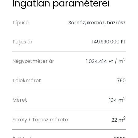
Ingatlan paraméterei
Típusa
Sorház, ikerház, házrész
Teljes ár
149.990.000 Ft
2
Négyzetméter ár
1.034.414 Ft / m
Telekméret
790
2
Méret
134 m
2
Erkély / Terasz mérete
22 m