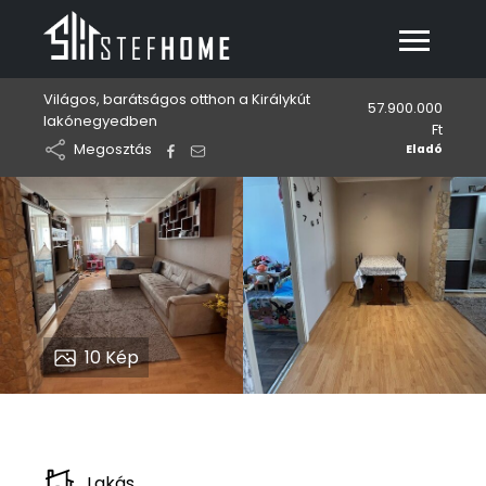
Világos, barátságos otthon a Királykút
57.900.000
lakónegyedben
Ft
Megosztás
Eladó
10
Kép
Lakás