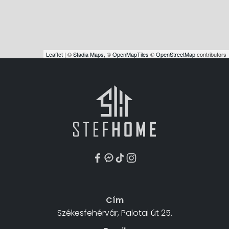
Leaflet
| ©
Stadia Maps
, ©
OpenMapTiles
©
OpenStreetMap
contributors
Cím
Székesfehérvár, Palotai út 25.