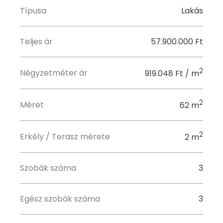
Típusa
Lakás
Teljes ár
57.900.000 Ft
2
Négyzetméter ár
919.048 Ft / m
2
Méret
62 m
2
Erkély / Terasz mérete
2 m
Szobák száma
3
Egész szobák száma
3