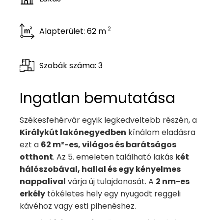
2
Alapterület: 62 m
Szobák száma: 3
Ingatlan bemutatása
Székesfehérvár egyik legkedveltebb részén, a
Királykút lakónegyedben
kínálom eladásra
ezt a
62 m²-es, világos és barátságos
otthont
. Az 5. emeleten található lakás
két
hálószobával, hallal és egy kényelmes
nappalival
várja új tulajdonosát. A
2 nm-es
erkély
tökéletes hely egy nyugodt reggeli
kávéhoz vagy esti pihenéshez.