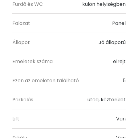
Fürdő és WC
külön helyiségben
Falazat
Panel
Állapot
Jó állapotú
Emeletek száma
elrejt
Ezen az emeleten található
5
Parkolás
utca, közterület
Lift
Van
Erkély
Van