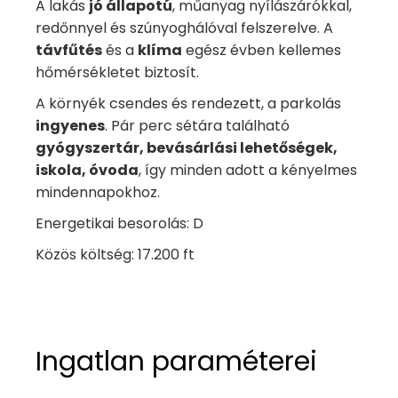
A lakás
jó állapotú
, műanyag nyílászárókkal,
redőnnyel és szúnyoghálóval felszerelve. A
távfűtés
és a
klíma
egész évben kellemes
hőmérsékletet biztosít.
A környék csendes és rendezett, a parkolás
ingyenes
. Pár perc sétára található
gyógyszertár, bevásárlási lehetőségek,
iskola, óvoda
, így minden adott a kényelmes
mindennapokhoz.
Energetikai besorolás: D
Közös költség: 17.200 ft
Ingatlan paraméterei