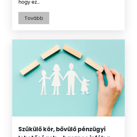
hogy ez…
Tovább
Szűkülő kör, bővülő pénzügyi