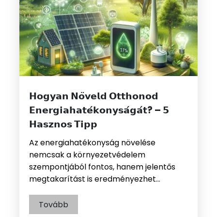
𝗛𝗼𝗴𝘆𝗮𝗻 𝗡𝗼̈𝘃𝗲𝗹𝗱 𝗢𝘁𝘁𝗵𝗼𝗻𝗼𝗱
𝗘𝗻𝗲𝗿𝗴𝗶𝗮𝗵𝗮𝘁𝗲́𝗸𝗼𝗻𝘆𝘀𝗮́𝗴𝗮́𝘁? – 𝟱
𝗛𝗮𝘀𝘇𝗻𝗼𝘀 𝗧𝗶𝗽𝗽
Az energiahatékonyság növelése
nemcsak a környezetvédelem
szempontjából fontos, hanem jelentős
megtakarítást is eredményezhet…
Tovább