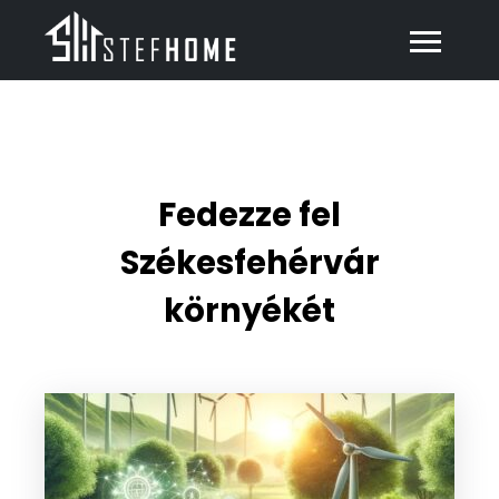
Pál András
Fedezze fel
Székesfehérvár
környékét