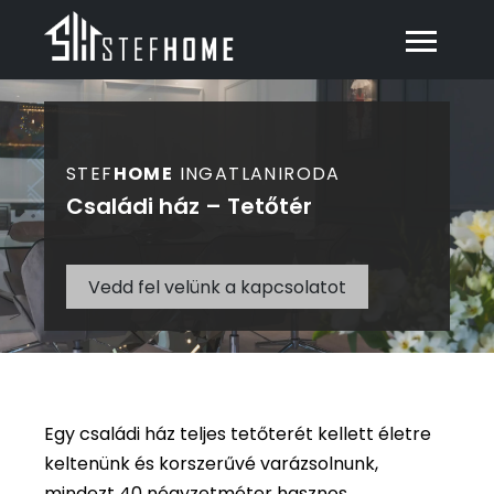
STEF
HOME
INGATLANIRODA
Családi ház – Tetőtér
Vedd fel velünk a kapcsolatot
Egy családi ház teljes tetőterét kellett életre
keltenünk és korszerűvé varázsolnunk,
mindezt 40 négyzetméter hasznos