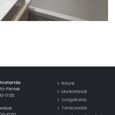
itvatartás
Rólunk
tfő-Péntek
Munkatársak
00-17:00
Szolgáltatás
Tanácsadás
ombat
00-12:00