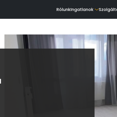
Rólunk
Ingatlanok
Szolgált
a