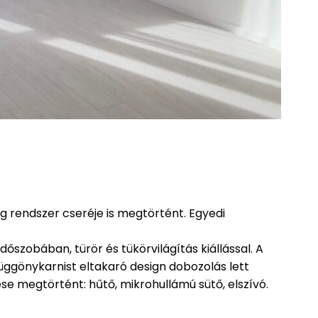
ang rendszer cseréje is megtörtént. Egyedi
dőszobában, türör és tükörvilágítás kiállással. A
a függönykarnist eltakaró design dobozolás lett
se megtörtént: hűtő, mikrohullámú sütő, elszívó.