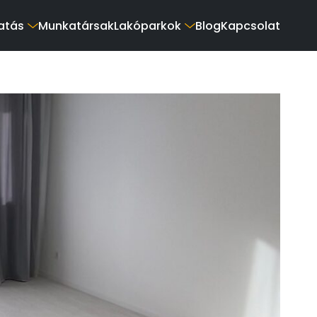
atás
Munkatársak
Lakóparkok
Blog
Kapcsolat