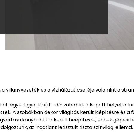
án a villanyvezeték és a vízhálózat cseréje valamint a str
tt át, egyedi gyártású fürdőszobabútor kapott helyet a für
k lettek. A szobákban dekor világítás került kiépítésre és 
i gyártású konyhabútor került beépítésre, ennek gépesíté
lgoztunk, az ingatlant letisztult tiszta színvilág jellemzi.