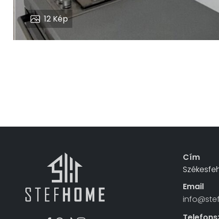
12
Kép
Cím
Székesfeh
Email
info@ste
Telefon