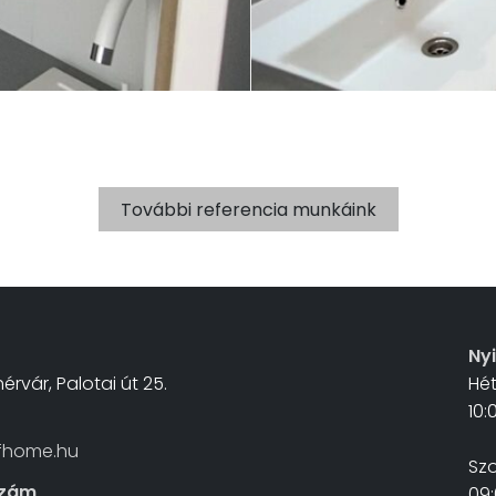
További referencia munkáink
Ny
érvár, Palotai út 25.
Hé
10:
fhome.hu
Sz
szám
09: