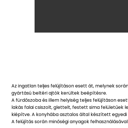
Az ingatlan teljes felújításon esett át, melynek sor
gyártású beltéri ajtók kerültek beépítésre.
A fürdőszoba és illem helyiség teljes felújításon ese
lakás falai csiszolt, glettelt, festett sima felületűe
kiépítve. A konyhába asztalos által készített egyed
A felújítás során minőségi anyagok felhasználásával do