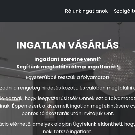
Rólunk
Ingatlanok
Szolgált
INGATLAN VÁSÁRLÁS
Ingatlant szeretne venni?
Segítünk megtalálni álmai ingatlanát!
Egyszerűbbé tesszük a folyamatot!
odni a rengeteg hirdetés között, és valóban megtalálni a
dolgoznak, hogy leegyszerűsítsék Önnek ezt a folyamatot, 
inak. Éppen ezért a kiszemelt ingatlan megtekintésére c
pontos tájékoztatás után invitáljuk Önt.
ció elérhető, amelyek alapján Ügyfelünk eldöntheti, ho
neki tetsző ingatlant.