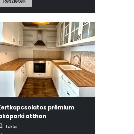
Részletek
Kertkapcsolatos prémium
lakóparki otthon
Lakás