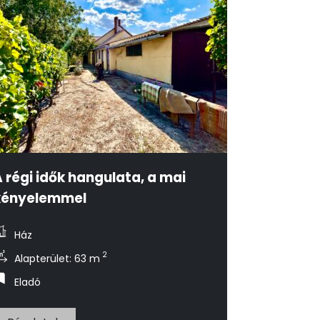
 régi idők hangulata, a mai
kényelemmel
Ház
2
Alapterület: 63 m
Eladó