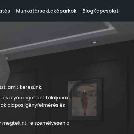
atás
Munkatársak
Lakóparkok
Blog
Kapcsolat
zt, amit keresünk.
és olyan ingatlant találjanak,
sak alapos igényfelmérés és
gy megtekinti-e személyesen a