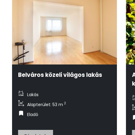
Belváros közeli világos lakás
A
Lakás
2
Alapterület: 53 m
Eladó