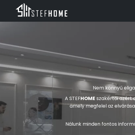
Nem könnyű eligaz
A STEF
HOME
szakértői azért 
amely megfelel az elvárása
Nálunk minden fontos informá