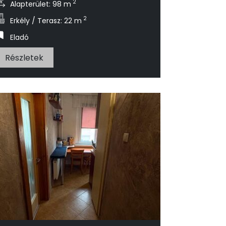
2
Alapterület: 98 m
2
Erkély / Terasz: 22 m
Eladó
Részletek