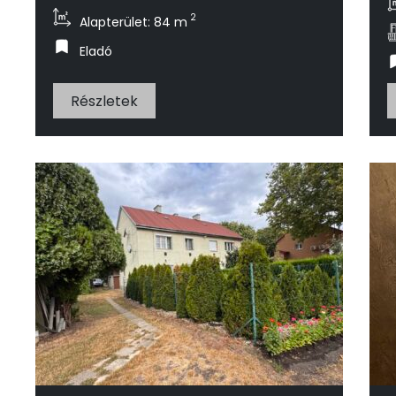
2
Alapterület: 84 m
Eladó
Részletek