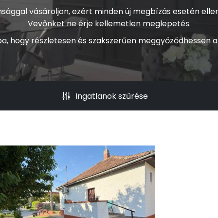
nsággal vásároljon, ezért minden új megbízás esetén ellenő
Vevőnket ne érje kellemetlen meglepetés.
anba, hogy részletesen és szakszerűen meggyőződhessen an
Ingatlanok szűrése