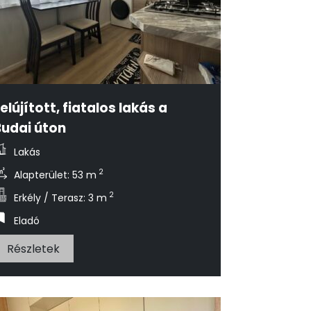
elújított, fiatalos lakás a
Budai úton
Lakás
2
Alapterület: 53 m
2
Erkély / Terasz: 3 m
Eladó
Részletek