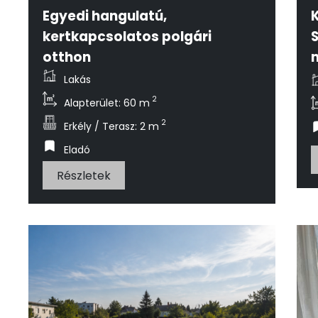
Egyedi hangulatú,
kertkapcsolatos polgári
otthon
Lakás
2
Alapterület: 60 m
2
Erkély / Terasz: 2 m
Eladó
Részletek