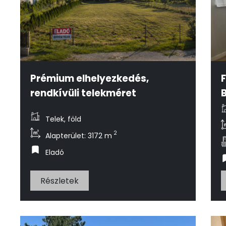
Prémium elhelyezkedés,
F
rendkívüli telekméret
Telek, föld
2
Alapterület: 3172 m
Eladó
Részletek