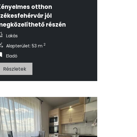
Kényelmes otthon
Székesfehérvár jól
megközelíthető részén
Lakás
2
Alapterület: 53 m
Eladó
Részletek